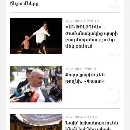
ճնշումները
23:20:45 8-08-2026
Ողբերգական դեպք՝ Երևանում․
2026-08-4 18:59:19
Կիևյան կամրջի տակ հայտնաբերվել է
«ԱՆԹՈԼՈԳԻԱ» ․
տղամարդու մարմին
Ժամանակակից պարի
2
23:01:57 8-08-2026
բազմազանությունը
մեկ բեմում
Ադրբեջանի Սարով գյուղում տանը 18-
ամյա աղջկա դի է հայտնաբերվել
22:43:21 8-08-2026
2026-08-6 9:46:01
Քարը քարին չեն
թողնի. «Փաստ»
3
Հայհիդրոմետի տնօրենը գրել է
22:25:11 8-08-2026
2026-08-4 9:33:19
Արտակարգ դեպք՝ Երևանում․ կոտրել
Նախ՝ իշխանությունն
են «Հույս բոլոր մարդկանց»
ինքն իրենից պիտի