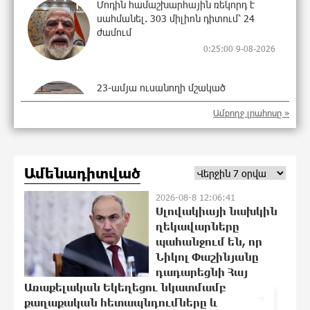
Մոդին համաշխարհային ռեկորդ է
սահմանել. 303 միլիոն դիտում՝ 24
ժամում
0:25:00 9-08-2026
23-ամյա ուսանողի մշակած
հավելվածը հարավկորեական App
Ամբողջ լրահոսը »
Store-ում շրջանցել է նույնիսկ Google
Maps-ը
23:58:58 8-08-2026
Ամենադիտված
Ռուսաստանի տարածքում ոչնչացվել
է ուկրաինական 360 անօդաչու թռչող
2026-08-8 12:06:41
սարք
Սլովակիայի նախկին
23:39:22 8-08-2026
ղեկավարները
պահանջում են, որ
Նիկոլ Փաշինյանը
Օգոստոսի 10-ին, 11-ին, 12-ին, 13-ին,
դադարեցնի Հայ
14-ին, 17-ին, 18-ին և 20-ին
1
Առաքելական Եկեղեցու նկատմամբ
հարյուրավոր հասցեներում լույս չի
քաղաքական հետապնդումները և
լինելու