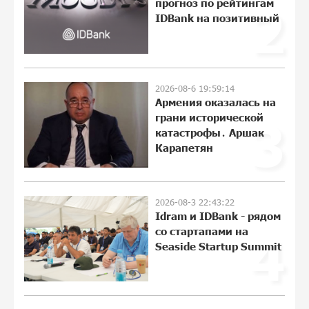
прогноз по рейтингам
2
также с помощью imID
IDBank на позитивный
10:13:18 3-08-2026
«Бесплатные бонусы в играх»: IDBank
предупреждает о кибератаках на
2026-08-6 19:59:14
школьников
Армения оказалась на
21:09:53 31-07-2026
грани исторической
3
катастрофы․ Аршак
ЕАЭС со временем будет расширяться.
Карапетян
Когда-нибудь это поймёт и рядовой
армянин, но будет уже поздно
11:21:27 31-07-2026
2026-08-3 22:43:22
Idram и IDBank - рядом
Если Израиль использует тему
со стартапами на
4
Геноцида армян против Эрдогана, то
Seaside Startup Summit
что для него значит сам Геноцид?
11:04:55 31-07-2026