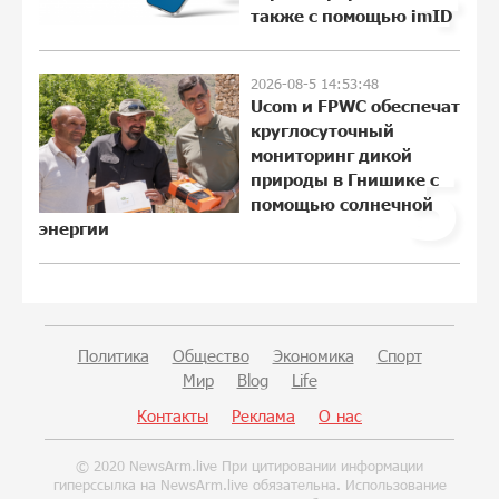
также с помощью imID
Пашинян ты упустил свой шанс уйти
2026-08-5 14:53:48
спокойно. Аршак Карапетян
Ucom и FPWC обеспечат
18:38:32 28-07-2026
круглосуточный
мониторинг дикой
5
природы в Гнишике с
помощью солнечной
Обновленный Центр продаж и
энергии
обслуживания Ucom открылся по
адресу ул. Шаумяна, 24/2 в Арарате
12:03:54 28-07-2026
Никогда Нагорный Карабах не был в
Политика
Общество
Экономика
Спорт
составе независимого Азербайджана.
Мир
Blog
Life
Аршак Карапетян
Контакты
Реклама
О нас
22:29:07 27-07-2026
© 2020 NewsArm.live При цитировании информации
Бывший премьер-министр Словакии
гиперссылка на NewsArm.live обязательна. Использование