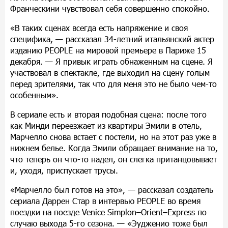
Франческини чувствовал себя совершенно спокойно.
«В таких сценах всегда есть напряжение и своя
специфика, — рассказал 34-летний итальянский актер
изданию PEOPLE на мировой премьере в Париже 15
декабря. — Я привык играть обнаженным на сцене. Я
участвовал в спектакле, где выходил на сцену голым
перед зрителями, так что для меня это не было чем-то
особенным».
В сериале есть и вторая подобная сцена: после того
как Минди переезжает из квартиры Эмили в отель,
Марчелло снова встает с постели, но на этот раз уже в
нижнем белье. Когда Эмили обращает внимание на то,
что теперь он что-то надел, он слегка пританцовывает
и, уходя, приспускает трусы.
«Марчелло был готов на это», — рассказал создатель
сериала Даррен Стар в интервью PEOPLE во время
поездки на поезде Venice Simplon–Orient–Express по
случаю выхода 5-го сезона. — «Эудженио тоже был