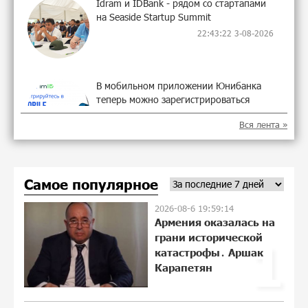
Idram и IDBank - рядом со стартапами
на Seaside Startup Summit
22:43:22 3-08-2026
В мобильном приложении Юнибанка
теперь можно зарегистрироваться
также с помощью imID
Вся лента »
10:13:18 3-08-2026
«Бесплатные бонусы в играх»: IDBank
Самое популярное
предупреждает о кибератаках на
школьников
2026-08-6 19:59:14
21:09:53 31-07-2026
Армения оказалась на
грани исторической
1
ЕАЭС со временем будет расширяться.
катастрофы․ Аршак
Когда-нибудь это поймёт и рядовой
Карапетян
армянин, но будет уже поздно
11:21:27 31-07-2026