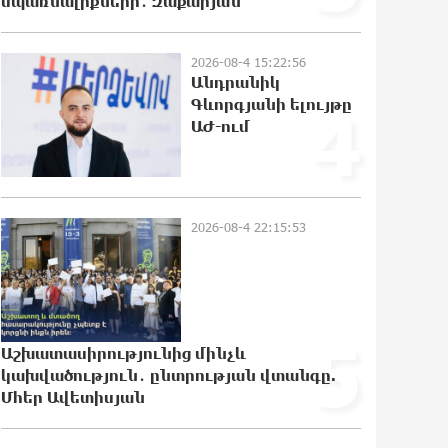
սպառնալիքների․ Զաքարյան
միլիոն դոլար արժողությամբ
Սպիտակ տան պարահանդեսային
դահլիճի նախագիծը
2026-08-4 15:22:56
21:07:27 7-08-2026
Անդրանիկ
Գևորգյանի ելույթը
4
Կաթողիկոսի նկատմամբ
ԱԺ-ում
իրականացվող
բռնադատավարությունը
միահեծան իշխանության հետևանք
է. Հանրային Դաշինք
21:04:08 7-08-2026
2026-08-4 22:15:53
Մեր երկրում իշխանության և
ընդդիմության անվերջանալի
պայքարում տուժում է միայն ու
միայն ՀՀ քաղաքացին. Աննա
5
Կոստանյան
Աշխատասիրությունից մինչև
21:00:08 7-08-2026
կախվածություն․ ընտրության վտանգը.
Մհեր Ավետիսյան
Փրկարարները հայտանաբերել են
մոլորված զբոսաշրջիկներին