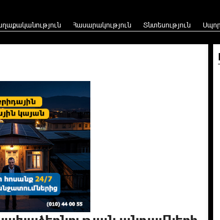
աղաքականություն
Հասարակություն
Տնտեսություն
Սպո
նախաձեռնության անդամների