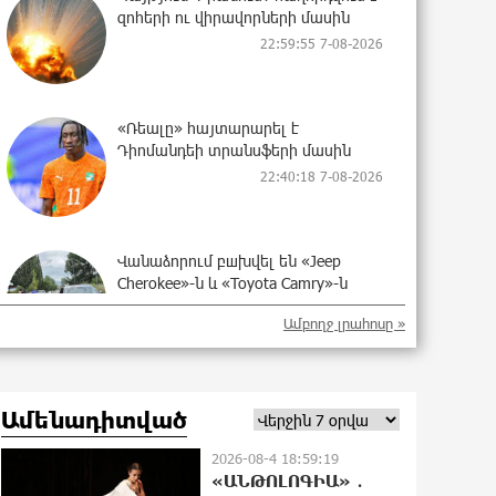
զոհերի ու վիրավորների մասին
22:59:55 7-08-2026
«Ռեալը» հայտարարել է
Դիոմանդեի տրանսֆերի մասին
22:40:18 7-08-2026
Վանաձորում բшխվել են «Jeep
Cherokee»-ն և «Toyota Camry»-ն
22:21:15 7-08-2026
Ամբողջ լրահոսը »
Մասկը մերժել է Կիևի խնդրանքը՝
Ամենադիտված
օգտագործել Starlink-ը
Ռուսաստանի դեմ հարվшծները
2026-08-4 18:59:19
կառավարելու համար
«ԱՆԹՈԼՈԳԻԱ» ․
22:03:58 7-08-2026