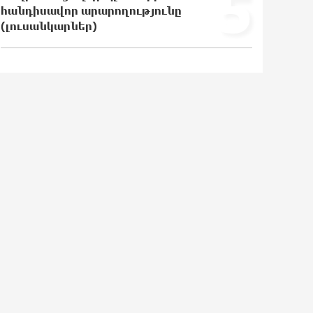
5
բախվել են «Alfa Romeo»-ն
հանդիսավոր արարողությունը
և «Opel»-ը. կա վիրավոր
(լուսանկարներ)
20:26:38 6-08-2026
Արժևորվում է Շիրակի երգիծական
բանահյուսությունը
20:08:02 6-08-2026
Վրաստանում պետական ​​
պաշտոնյային կաշառելու փորձի
համար քաղաքացի է ձերբակալվել
19:42:39 6-08-2026
ՌԴ-ն պատրաստ է շարունակել
Հայաստանի երկաթուղիների
կոնցեսիոն կառավարումը.
Օվերչուկ
19:25:15 6-08-2026