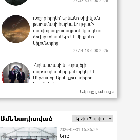
23:32:35 6-08-2026
Խոշոր հրդեհ՝ Երևանի Սիլիկյան
թաղամասի հարևանությամբ
գտնվող աղբավայրում. կրակն ու
ծուխը տեսանելի են մի քանի
կիլոմետրից
23:14:18 6-08-2026
Հնդկաստանի և Իսրայելի
վարչապետները քննարկել են
Մերձավոր Արևելքում տիրող
իրավիճակը
Ամբողջ լրահոսը »
22:55:16 6-08-2026
Մալաթիա-Սեբաստիա վարչական
շրջանում արմատից փտած
Ամենադիտված
հերթական ծառն է տապալվել
22:37:22 6-08-2026
2026-07-31 16:36:29
Երբ