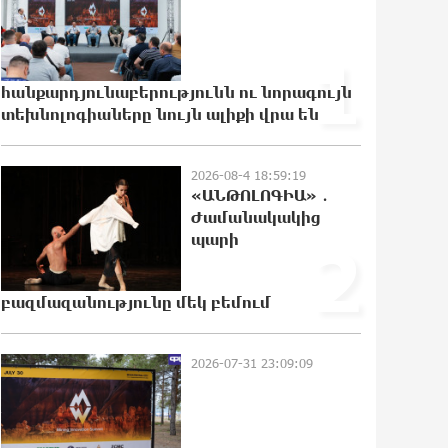
Իրանը և Օմանը պլանավորում են
փոխել Հորմուզի նեղուցի
նավագնացության կառուցվածքը
1
22:19:14 6-08-2026
հանքարդյունաբերությունն ու նորագույն
տեխնոլոգիաները նույն ալիքի վրա են
8-ամյա Մոնթե Մուրադյանն ու
Սյունե Քոսակյանը հաղթահարել
են Արարատի գագաթը
2026-08-4 18:59:19
«ԱՆԹՈԼՈԳԻԱ» ․
22:00:57 6-08-2026
Ժամանակակից
պարի
2
Վթար Լոռու մարզում․
փրկարարները վարորդին դուրս են
բերել արգելափակումից
բազմազանությունը մեկ բեմում
21:41:25 6-08-2026
2026-07-31 23:09:09
Երևանում երթուղիների
փոփոխություն կլինի
21:23:57 6-08-2026