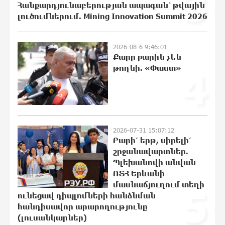
3
Հանքարդյունաբերության ապագան՝ թվային
լուծումներում. Mining Innovation Summit 2026
Վրաստանում պետական ​​
պաշտոնյային կաշառելու փորձի
2026-08-6 9:46:01
Քարը քարին չեն
համար քաղաքացի է ձերբակալվել
թողնի. «Փաստ»
4
19:42:39 6-08-2026
ՌԴ-ն պատրաստ է շարունակել
Հայաստանի երկաթուղիների
կոնցեսիոն կառավարումը. Օվերչուկ
19:25:15 6-08-2026
2026-07-31 15:07:12
Բարի՛ երթ, սիրելի՛
շրջանավարտներ.
Հայաստանի բնակչության թիվը շուրջ
Պլեխանովի անվան
7 հազարով ավելացել է
ՌՏՀ Երևանի
19:07:40 6-08-2026
մասնաճյուղում տեղի
5
ունեցավ դիպլոմների հանձնման
հանդիսավոր արարողությունը
(լուսանկարներ)
Իսրայելի ՊԲ-ն հարձակվել է