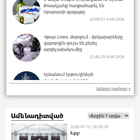
Քոսակյանը հաղթահարել են
Արարատի գագաթը
22:00:57 6-08-2026
Վթար Լոռու մարզում․ փրկարարները
վարորդին դուրս են բերել
արգելափակումից
21:41:25 6-08-2026
Երևանում երթուղիների
փոփոխություն կլինի
21:23:57 6-08-2026
Ամբողջ լրահոսը »
Օգոստոսի 7-ին՝ Գարեգին Բ Ամենայն
Ամենադիտված
Հայոց Կաթողիկոսի դատական նիստը
21:11:27 6-08-2026
2026-07-31 16:36:29
Երբ