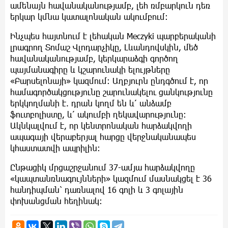
ամենայն հավանականությամբ, լեհ ռմբարկուն դեռ
երկար կմնա կատալոնական ակումբում։
Ինչպես հայտնում է լեհական Meczyki պարբերականի
լրագրող Տոմաշ Վլոդարչիկը, Լևանդովսկին, մեծ
հավանականությամբ, կերկարաձգի գործող
պայմանագիրը և կշարունակի ելույթները
«Բարսելոնայի» կազմում։ Աղբյուրն ընդգծում է, որ
համագործակցությունը շարունակելու ցանկությունը
երկկողմանի է. դրան կողմ են և՛ անձամբ
ֆուտբոլիստը, և՛ ակումբի ղեկավարությունը։
Ակնկալվում է, որ կենտրոնական հարձակվողի
ապագայի վերաբերյալ հարցը վերջնականապես
կհաստատվի ապրիլին։
Ընթացիկ մրցաշրջանում 37-ամյա հարձակվողը
«կապտանռնագույնների» կազմում մասնակցել է 36
հանդիպման՝ դառնալով 16 գոլի և 3 գոլային
փոխանցման հեղինակ։