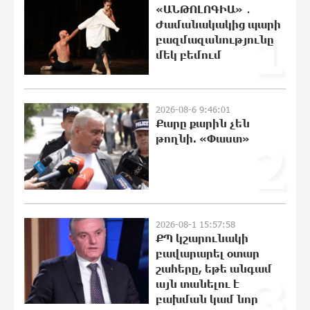
«ԱՆԹՈԼՈԳԻԱ» ․
բռնադատավարությունը միահեծան
Ժամանակակից պարի
1
իշխանության հետևանք է. Հանրային
Դաշինք
բազմազանությունը
մեկ բեմում
21:04:08 7-08-2026
Մեր երկրում իշխանության և
ընդդիմության անվերջանալի
2026-08-6 9:46:01
պայքարում տուժում է միայն ու միայն
Քարը քարին չեն
ՀՀ քաղաքացին. Աննա Կոստանյան
թողնի. «Փաստ»
2
21:00:08 7-08-2026
Փրկարարները հայտանաբերել են
մոլորված զբոսաշրջիկներին
20:49:35 7-08-2026
2026-08-1 15:57:58
ՔՊ կշարունակի
բավարարել օտար
ԼՀԿ-ն պահանջում է դադարեցնել
շահերը, եթե անգամ
3
Գարեգին Բ-ի և եպիսկոպոսների դեմ
այն տանելու է
քրեական հետապնդումը
բախման կամ նոր
20:40:12 7-08-2026