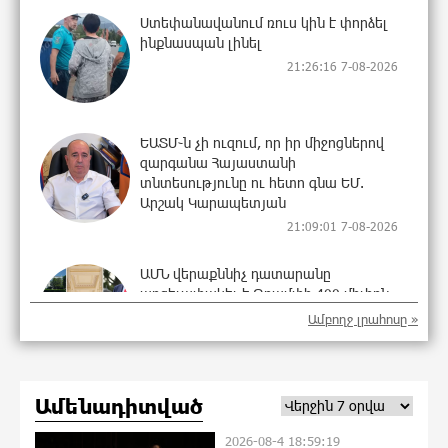
Ստեփանավանում ռուս կին է փորձել
ինքնասպան լինել
21:26:16 7-08-2026
ԵԱՏՄ֊ն չի ուզում, որ իր միջոցներով
զարգանա Հայաստանի
տնտեսությունը ու հետո գնա ԵՄ.
Արշակ Կարապետյան
21:09:01 7-08-2026
ԱՄՆ վերաքննիչ դատարանը
արգելափակել է Թրամփի 400 միլիոն
դոլար արժողությամբ Սպիտակ տան
Ամբողջ լրահոսը »
պարահանդեսային դահլիճի
նախագիծը
21:07:27 7-08-2026
Ամենադիտված
Կաթողիկոսի նկատմամբ
2026-08-4 18:59:19
իրականացվող