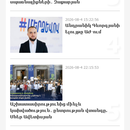
սպառնալիքների․ Զաքարյան
Սարյան փողոցի բնակարաններից
2026-08-4 15:22:56
մեկում պայթյունի հետևանքով 55-
Անդրանիկ Գևորգյանի
ամյա տղամարդը այրվածքներով
ելույթը ԱԺ-ում
4
տեղափոխվել է
«Այրվածքաբանության ազգային
կենտրոն»
20:30:30 7-08-2026
Սլովակիայի արևելքում արտակարգ
2026-08-4 22:15:53
դրություն է հայտարարվել շոգի
ալիքների պատճառով
20:11:48 7-08-2026
5
Երթևեկության կազմակերպման
Աշխատասիրությունից մինչև
փոփոխություն տեղի կունենա
կախվածություն․ ընտրության վտանգը.
19:53:41 7-08-2026
Մհեր Ավետիսյան