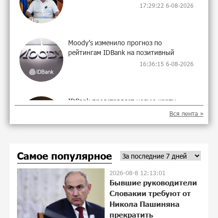
17:29:22 6-08-2026
Moody’s изменило прогноз по
рейтингам IDBank на позитивный
16:36:15 6-08-2026
IDBank представляет новую карту
Mastercard World с преимуществами для
Вся лента »
путешествий и специальной акцией
17:21:01 5-08-2026
Самое популярное
Ucom и FPWC обеспечат
круглосуточный мониторинг дикой
2026-08-8 12:13:01
природы в Гнишике с помощью
Бывшие руководители
солнечной энергии
Словакии требуют от
14:53:48 5-08-2026
Никола Пашиняна
прекратить