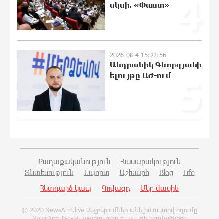
4
սկսի. «Փաստ»
21:48:41 8-08-2026
«Ինտեր»-ը հաղթեց «Յուվենտուս»-ին
2026-08-4 15:22:56
21:29:45 8-08-2026
Անդրանիկ Գևորգյանի
ելույթը ԱԺ-ում
5
Քրեական վարույթի շրջանակում
անձի անձնական և ընտանեկան
կյանքին առնչվող տվյալների
անհարկի հրապարակումն
անթույլատրելի է. ՄԻՊ
21:10:46 8-08-2026
Քաղաքականություն
Հասարակություն
Տնտեսություն
Սպորտ
Աշխարհ
Blog
Life
Զելենսկին ու Վուչիչը քննարկել են
Հետդարձ կապ
Գովազդ
Մեր մասին
համագործակցությունն ընդլայնելու
հնարավորությունները
© 2020 NewsArm.live Մեջբերումներ անելիս ակտիվ հղումը
20:51:38 8-08-2026
NewsArm.live-ին պարտադիր է: Կայքի հոդվածների