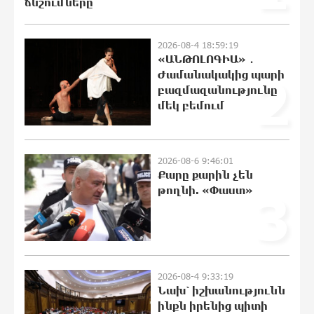
ճնշումները
Ադրբեջանի Սարով գյուղում տանը 18-
2026-08-4 18:59:19
ամյա աղջկա դի է հայտնաբերվել
«ԱՆԹՈԼՈԳԻԱ» ․
22:43:21 8-08-2026
Ժամանակակից պարի
2
բազմազանությունը
մեկ բեմում
Հայհիդրոմետի տնօրենը գրել է
22:25:11 8-08-2026
2026-08-6 9:46:01
Քարը քարին չեն
թողնի. «Փաստ»
3
Արտակարգ դեպք՝ Երևանում․ կոտրել
են «Հույս բոլոր մարդկանց»
հիմնադրամի շենքի պատուհաններն
ու դռները
22:07:09 8-08-2026
2026-08-4 9:33:19
Նախ՝ իշխանությունն
Ալիևն ու Թրամփը հեռախոսազրույց
ինքն իրենից պիտի
են ունեցել