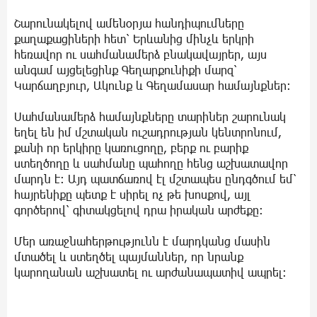
Շարունակելով ամենօրյա հանդիպումները
քաղաքացիների հետ՝ Երևանից մինչև երկրի
հեռավոր ու սահմանամերձ բնակավայրեր, այս
անգամ այցելեցինք Գեղարքունիքի մարզ՝
Կարճաղբյուր, Ակունք և Գեղամասար համայնքներ։
Սահմանամերձ համայնքները տարիներ շարունակ
եղել են իմ մշտական ուշադրության կենտրոնում,
քանի որ երկիրը կառուցողը, բերք ու բարիք
ստեղծողը և սահմանը պահողը հենց աշխատավոր
մարդն է։ Այդ պատճառով էլ մշտապես ընդգծում եմ՝
հայրենիքը պետք է սիրել ոչ թե խոսքով, այլ
գործերով՝ գիտակցելով դրա իրական արժեքը։
Մեր առաջնահերթությունն է մարդկանց մասին
մտածել և ստեղծել պայմաններ, որ նրանք
կարողանան աշխատել ու արժանապատիվ ապրել։