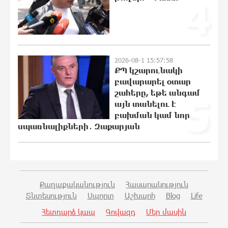
4
0:50:31 7-08-2026
Հնդկաստանի հյուսիս-արևելքում
տեղի ունեցած ջրհեղեղների
2026-08-1 15:57:58
հետևանքով զոհերի թիվը հասել է 97-
ՔՊ կշարունակի
ի
բավարարել օտար
0:30:31 7-08-2026
շահերը, եթե անգամ
5
այն տանելու է
բախման կամ նոր
Օգոստոսի 7-ին ժամանակավորապես
կդադարեցվի մի շարք հասցեների
սպառնալիքների․ Զաքարյան
էլեկտրամատակարարում
0:10:04 7-08-2026
Վինիսիուսը նոր պայմանագիր է կնքել
Քաղաքականություն
Հասարակություն
«Ռեալի» հետ․ պաշտոնական
Տնտեսություն
Սպորտ
Աշխարհ
Blog
Life
23:50:00 6-08-2026
Հետդարձ կապ
Գովազդ
Մեր մասին