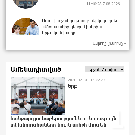
11:40:28 7-08-2026
Ucom-ի աջակցությամբ ներկայացվեց
«Մտապահիր կենդանիներին»
կրթական խաղը
11:19:23 7-08-2026
Ամբողջ լրահոսը »
Այսօր ժամը 15:00 ից «Ուժեղ
Հայաստան»-ի պատգամավորները
Ամենադիտված
կլքեն ԱԺ-ն և կշարժվեն դեպի
Էջմիածին. Նարեկ Կարապետյան
2026-07-31 16:36:29
11:13:29 7-08-2026
Երբ
Այսօր ամոթի օր է, այսօր Էջմիածնում
դատում են Ամենայն Հայոց
1
Կաթողիկոսին․ Մարիաննա
Ղահրամանյան
հանքարդյունաբերությունն ու նորագույն
11:07:46 7-08-2026
տեխնոլոգիաները նույն ալիքի վրա են