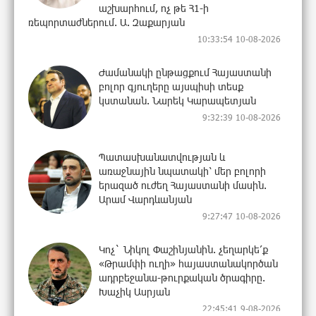
աշխարհում, ոչ թե Հ1-ի
ռեպորտաժներում. Ա. Զաքարյան
10:33:54 10-08-2026
Ժամանակի ընթացքում Հայաստանի
բոլոր գյուղերը այսպիսի տեսք
կստանան. Նարեկ Կարապետյան
9:32:39 10-08-2026
Պատասխանատվության և
առաջնային նպատակի՝ մեր բոլորի
երազած ուժեղ Հայաստանի մասին.
Արամ Վարդևանյան
9:27:47 10-08-2026
Կոչ` Նիկոլ Փաշինյանին. չեղարկե՛ք
«Թրամփի ուղի» հայաստանակործան
ադրբեջանա-թուրքական ծրագիրը.
Խաչիկ Ասրյան
22:45:41 9-08-2026