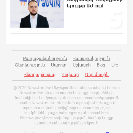
Գերմանիայում ցույց է անցկացվել
ելույթը ԱԺ-ում
5
Մերցի կառավարության դեմ
0:42:48 9-08-2026
Մոդին համաշխարհային ռեկորդ է
սահմանել. 303 միլիոն դիտում՝ 24
ժամում
Քաղաքականություն
Հասարակություն
0:25:00 9-08-2026
Տնտեսություն
Սպորտ
Աշխարհ
Blog
Life
Հետդարձ կապ
Գովազդ
Մեր մասին
23-ամյա ուսանողի մշակած
հավելվածը հարավկորեական App
Store-ում շրջանցել է նույնիսկ Google
© 2020 NewsArm.live Մեջբերումներ անելիս ակտիվ հղումը
Maps-ը
NewsArm.live-ին պարտադիր է: Կայքի հոդվածների
մասնակի կամ ամբողջական հեռուստառադիոընթերցումն
23:58:58 8-08-2026
առանց NewsArm.live-ին հղման արգելվում է:Կայքում
արտահայտված կարծիքները պարտադիր չէ, որ
համընկնեն կայքի խմբագրության տեսակետի
Ռուսաստանի տարածքում ոչնչացվել
հետ:Գովազդների բովանդակության համար կայքը
է ուկրաինական 360 անօդաչու թռչող
պատասխանատվություն չի կրում:
սարք
23:39:22 8-08-2026