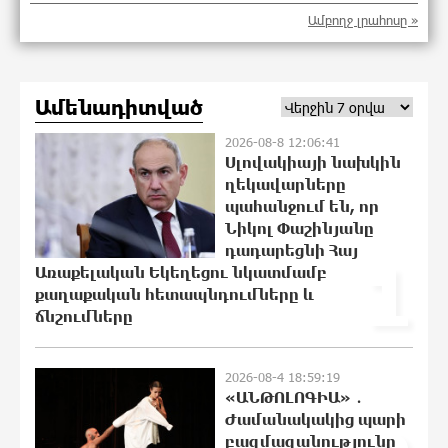
Ամբողջ լրահոսը »
«Երբ Եկեղեցու ինքնավարությունը
դառնում է քրեական գործ»․ Լիլիա
Շուշանյան
19:45:58 9-08-2026
Ամենադիտված
2026-08-8 12:06:41
Կաթողիկոսի դատը. Ինչո՞ւ է ՌԴ-ն
Սլովակիայի նախկին
սահմանափակումներ կիրառել․ ԵԱՏՄ
ղեկավարները
կոլապսը. Էդմոն Մարուքյան
պահանջում են, որ
15:26:49 9-08-2026
Նիկոլ Փաշինյանը
դադարեցնի Հայ
1
Առաքելական Եկեղեցու նկատմամբ
Հեշտ չէ կաթողիկոս դատելը, անգամ
քաղաքական հետապնդումները և
դատավորներն են հրաժարվում,
ճնշումները
հասկանում են, որ հետևանք կունենա
12:06:42 9-08-2026
2026-08-4 18:59:19
Սխալ հարցից ճիշտ պատասխան չի
«ԱՆԹՈԼՈԳԻԱ» ․
ծնվում. Մհեր Ավետիսյան
Ժամանակակից պարի
բազմազանությունը
10:00:18 9-08-2026