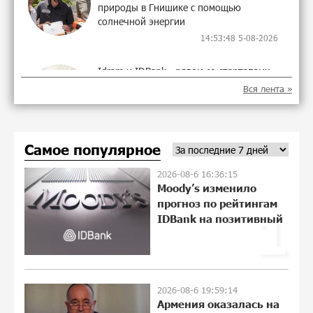
природы в Гнишике с помощью
солнечной энергии
14:53:48 5-08-2026
Idram и IDBank - рядом со стартапами
на Seaside Startup Summit
Вся лента »
22:43:22 3-08-2026
Самое популярное
В мобильном приложении Юнибанка
теперь можно зарегистрироваться
2026-08-6 16:36:15
также с помощью imID
Moody’s изменило
10:13:18 3-08-2026
прогноз по рейтингам
1
IDBank на позитивный
«Бесплатные бонусы в играх»: IDBank
предупреждает о кибератаках на
школьников
21:09:53 31-07-2026
2026-08-6 19:59:14
Армения оказалась на