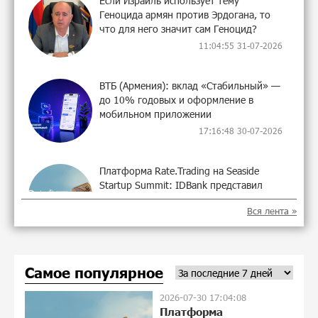
Если Израиль использует тему
Геноцида армян против Эрдогана, то
что для него значит сам Геноцид?
11:04:55 31-07-2026
ВТБ (Армения): вклад «Стабильный» —
до 10% годовых и оформление в
мобильном приложении
17:16:48 30-07-2026
Платформа Rate.Trading на Seaside
Startup Summit: IDBank представил
инновационное решение
Вся лента »
17:04:08 30-07-2026
Состоялось открытие Khachaturian
Самое популярное
Rooftop при поддержке IDBank
14:42:59 29-07-2026
2026-07-30 17:04:08
Платформа