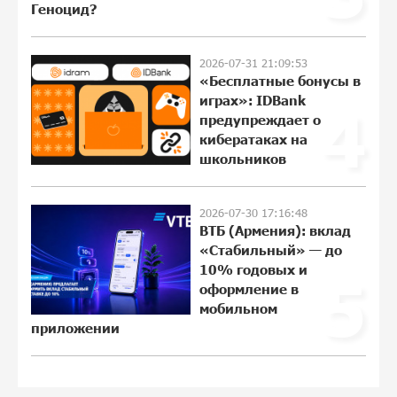
освобождению армянских
Геноцид?
заключенных, осужденных в
Азербайджане
17:52:09 25-07-2026
2026-07-31 21:09:53
«Бесплатные бонусы в
играх»: IDBank
Против кого вооружается
4
предупреждает о
Азербайджан? Аршак Карапетян
кибератаках на
12:15:55 23-07-2026
школьников
При поддержке Ucom в спортивной
2026-07-30 17:16:48
школе Вайка установлена солнечная
ВТБ (Армения): вклад
электростанция мощностью 15 кВт
«Стабильный» — до
12:05:48 23-07-2026
10% годовых и
5
оформление в
мобильном
Новые финансовые навыки на
приложении
«Давидбекских играх»: Idram&IDBank
20:51:04 22-07-2026