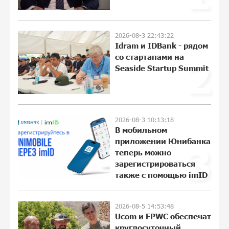
армянин, но будет уже поздно
11:21:27 31-07-2026
2026-08-3 22:43:22
Если Израиль использует тему
Idram и IDBank - рядом
Геноцида армян против Эрдогана, то
со стартапами на
2
что для него значит сам Геноцид?
Seaside Startup Summit
11:04:55 31-07-2026
ВТБ (Армения): вклад «Стабильный» —
до 10% годовых и оформление в
2026-08-3 10:13:18
мобильном приложении
В мобильном
17:16:48 30-07-2026
приложении Юнибанка
3
теперь можно
зарегистрироваться
Платформа Rate.Trading на Seaside
также с помощью imID
Startup Summit: IDBank представил
инновационное решение
17:04:08 30-07-2026
2026-08-5 14:53:48
Ucom и FPWC обеспечат
круглосуточный
Состоялось открытие Khachaturian