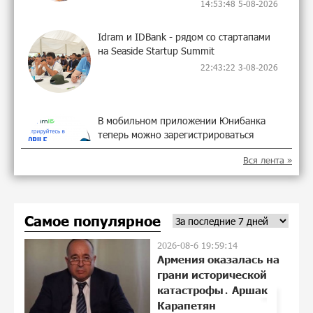
14:53:48 5-08-2026
Idram и IDBank - рядом со стартапами
на Seaside Startup Summit
22:43:22 3-08-2026
В мобильном приложении Юнибанка
теперь можно зарегистрироваться
также с помощью imID
Вся лента »
10:13:18 3-08-2026
«Бесплатные бонусы в играх»: IDBank
Самое популярное
предупреждает о кибератаках на
школьников
2026-08-6 19:59:14
21:09:53 31-07-2026
Армения оказалась на
грани исторической
1
ЕАЭС со временем будет расширяться.
катастрофы․ Аршак
Когда-нибудь это поймёт и рядовой
Карапетян