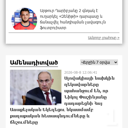
Արթուր Ղարիբյանը 2 գնդակ է
ուղարկել «Զենիթի» դարպասը և
ճանաչվել հանդիպման լավագույն
ֆուտբոլիստը
21:22:54 10-08-2026
Ամբողջ լրահոսը »
Ամփոփվեցին Junius-ի արդյունքները․
առջևում նոր մրցափուլն է
21:03:19 10-08-2026
Ամենադիտված
2026-08-8 12:06:41
Սլովակիայի նախկին
Նավթի գները աճել են
ղեկավարները
21:03:15 10-08-2026
պահանջում են, որ
Նիկոլ Փաշինյանը
դադարեցնի Հայ
1
Առաքելական Եկեղեցու նկատմամբ
քաղաքական հետապնդումները և
Ադրբեջանում երկրաշարժ է գրանցվել
ճնշումները
20:44:42 10-08-2026