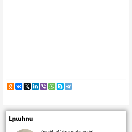
Լրահոս
Ոստիկանների օպերատիվ