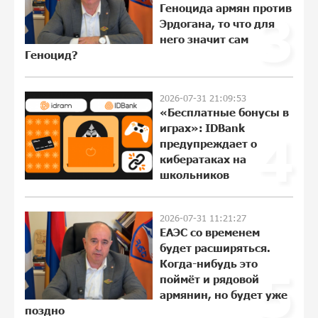
Геноцида армян против
3
Эрдогана, то что для
Пашинян ты упустил свой шанс уйти
него значит сам
спокойно. Аршак Карапетян
Геноцид?
18:38:32 28-07-2026
2026-07-31 21:09:53
«Бесплатные бонусы в
Обновленный Центр продаж и
обслуживания Ucom открылся по
играх»: IDBank
4
адресу ул. Шаумяна, 24/2 в Арарате
предупреждает о
12:03:54 28-07-2026
кибератаках на
школьников
Никогда Нагорный Карабах не был в
составе независимого Азербайджана.
2026-07-31 11:21:27
Аршак Карапетян
ЕАЭС со временем
22:29:07 27-07-2026
будет расширяться.
Когда-нибудь это
5
поймёт и рядовой
Бывший премьер-министр Словакии
армянин, но будет уже
обратился к президенту страны с
поздно
просьбой содействовать