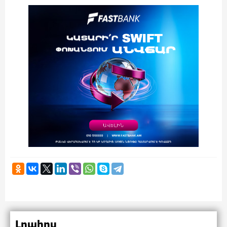
Լրահոս