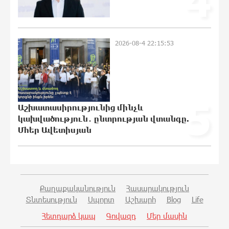
4
իրականացվող
բռնադատավարությունը միահեծան
իշխանության հետևանք է. Հանրային
Դաշինք
2026-08-4 22:15:53
21:04:08 7-08-2026
Մեր երկրում իշխանության և
ընդդիմության անվերջանալի
պայքարում տուժում է միայն ու միայն
5
ՀՀ քաղաքացին. Աննա Կոստանյան
Աշխատասիրությունից մինչև
21:00:08 7-08-2026
կախվածություն․ ընտրության վտանգը.
Մհեր Ավետիսյան
Փրկարարները հայտանաբերել են
մոլորված զբոսաշրջիկներին
20:49:35 7-08-2026
Քաղաքականություն
Հասարակություն
Տնտեսություն
Սպորտ
Աշխարհ
Blog
Life
ԼՀԿ-ն պահանջում է դադարեցնել
Գարեգին Բ-ի և եպիսկոպոսների դեմ
Հետդարձ կապ
Գովազդ
Մեր մասին
քրեական հետապնդումը