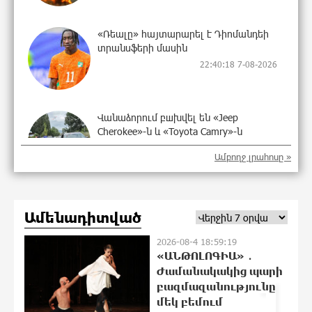
«Ռեալը» հայտարարել է Դիոմանդեի
տրանսֆերի մասին
22:40:18 7-08-2026
Վանաձորում բшխվել են «Jeep
Cherokee»-ն և «Toyota Camry»-ն
22:21:15 7-08-2026
Ամբողջ լրահոսը »
Մասկը մերժել է Կիևի խնդրանքը՝
Ամենադիտված
օգտագործել Starlink-ը Ռուսաստանի
դեմ հարվшծները կառավարելու
2026-08-4 18:59:19
համար
«ԱՆԹՈԼՈԳԻԱ» ․
22:03:58 7-08-2026
Ժամանակակից պարի
1
բազմազանությունը
Երևանում և մարզերում
մեկ բեմում
էլեկտրաէներգիայի ընդհատումներ