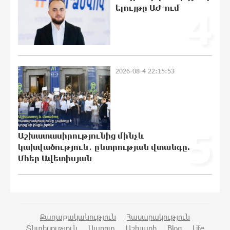
ելույթը ԱԺ-ում
4
Կաթողիկոսի նկատմամբ
իրականացվող
բռնադատավարությունը միահեծան
իշխանության հետևանք է. Հանրային
Դաշինք
2026-08-4 22:15:53
21:04:08 7-08-2026
Մեր երկրում իշխանության և
ընդդիմության անվերջանալի
պայքարում տուժում է միայն ու միայն
5
ՀՀ քաղաքացին. Աննա Կոստանյան
Աշխատասիրությունից մինչև
21:00:08 7-08-2026
կախվածություն․ ընտրության վտանգը.
Մհեր Ավետիսյան
Փրկարարները հայտանաբերել են
մոլորված զբոսաշրջիկներին
20:49:35 7-08-2026
Քաղաքականություն
Հասարակություն
Տնտեսություն
Սպորտ
Աշխարհ
Blog
Life
ԼՀԿ-ն պահանջում է դադարեցնել