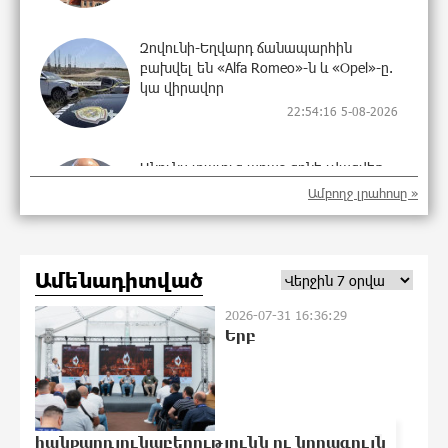
Զովունի-Եղվարդ ճանապարհին
բախվել են «Alfa Romeo»-ն և «Opel»-ը.
կա վիրավոր
22:54:16 5-08-2026
Անունս տալուց առաջ գոնե լվացվեք․
Էդմոն Մարուքյան
Ամբողջ լրահոսը »
22:44:37 5-08-2026
Ամենադիտված
Այսօր մենք ունենք մի իրավիճակ, երբ
որ բանտերը լիքն են
2026-07-31 16:36:29
քաղբանտարկյալներով, նորերին
Երբ
բերելու համար, քանի որ տեղ չկա,
հերթափոխով հներին ուղարկում են
տնային կալանքի․ Անահիտ Ադամյան
1
22:40:27 5-08-2026
հանքարդյունաբերությունն ու նորագույն