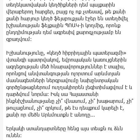
տեղեկատվական կեղծիքների դեմ պայքարին
վերաբերող հարցեր, բայց ոչ ոք չտեսավ, թե քանի
քանի հարյուր կեղծ ֆեյսբուքյան էջեր են ստեղծվել
իշխանության ֆեյքային ՊՈԱԿ-ի կողմից, որոնք
ընդդիմության դեմ ագրեսիվ քարոզչությամբ են
զբաղվում։
Իշխանությունը, «կեղծ հիբրիդային պատերազմի»
վտանգի պատրվակով, եվրոպական կառույցներին
ազդեցության մեծ հնարավորություններ է տալիս,
որոնցով անվտանգության ոլորտում արևմտյան
մասնագետների ներգրավումը նախընտրական
գործընթացներում ուղղակիորեն լեգիտիմացվում է և
դարձվում նորմա։ Իսկ սա Հայաստանի
ինքնիշխանությանը չի՞ վնասում, չի՞ խաթարում, չի՞
թուլացնում, չի՞ զրկում, թե էս դեպքում կարելի է,
քանի որ մեծն Արևմուտքն է անողը...
Երկակի ստանդարտները հենց այս տեսքն ու ձևն
ունեն։