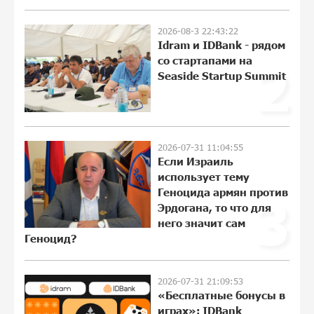
Обновленный Центр продаж и
2026-08-3 22:43:22
обслуживания Ucom открылся по
Idram и IDBank - рядом
адресу ул. Шаумяна, 24/2 в Арарате
со стартапами на
2
12:03:54 28-07-2026
Seaside Startup Summit
Никогда Нагорный Карабах не был в
составе независимого Азербайджана.
Аршак Карапетян
2026-07-31 11:04:55
22:29:07 27-07-2026
Если Израиль
использует тему
Геноцида армян против
Бывший премьер-министр Словакии
3
обратился к президенту страны с
Эрдогана, то что для
просьбой содействовать
него значит сам
освобождению армянских
Геноцид?
заключенных, осужденных в
Азербайджане
17:52:09 25-07-2026
2026-07-31 21:09:53
«Бесплатные бонусы в
играх»: IDBank
Против кого вооружается