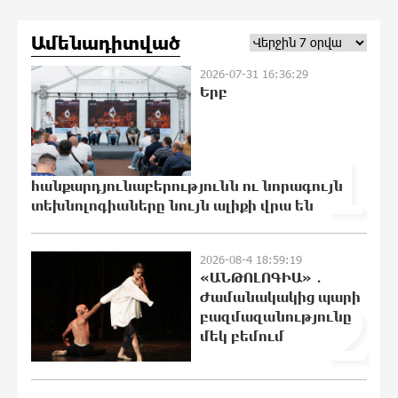
Իսրայելի ՊԲ-ն հարձակվել է
Ամենադիտված
Լիբանանում «Հըզբոլլահ»-ի
հրամանատարական կետերի և
2026-07-31 16:36:29
պահեստների վրա
Երբ
18:49:45 6-08-2026
«Ռեալ Մադրիդ»-ն ու «ՌԲ Լայպցիգը»
1
համաձայնության են եկել Յան
Դիոմանդեի տրանսֆերի վերաբերյալ
հանքարդյունաբերությունն ու նորագույն
18:30:50 6-08-2026
տեխնոլոգիաները նույն ալիքի վրա են
Այսօրվա կառավարությունը
2026-08-4 18:59:19
ուսանողներին առաջարկում է
«ԱՆԹՈԼՈԳԻԱ» ․
պահանջարկ չունեցող
Ժամանակակից պարի
2
մասնագիտություններ. Ատոմ
Մխիթարյան
բազմազանությունը
մեկ բեմում
18:19:46 6-08-2026
Հայրենիքը փոքրանում է մեր աչքերի
առաջ․ ազգային ողբերգություն է․