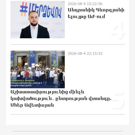
2026-08-4 15:22:56
Անդրանիկ Գևորգյանի
Սլովակիայի արևելքում արտակարգ
ելույթը ԱԺ-ում
4
դրություն է հայտարարվել շոգի
ալիքների պատճառով
20:11:48 7-08-2026
Երթևեկության կազմակերպման
2026-08-4 22:15:53
փոփոխություն տեղի կունենա
19:53:41 7-08-2026
5
Հայաստանի հավաքականի նախկին
Աշխատասիրությունից մինչև
մարզիչը կգլխավորի Ղազախստանի
կախվածություն․ ընտրության վտանգը.
հավաքականը
Մհեր Ավետիսյան
19:35:21 7-08-2026
ԱԱԾ-ն զեկույց է ներկայացրել
19:17:59 7-08-2026