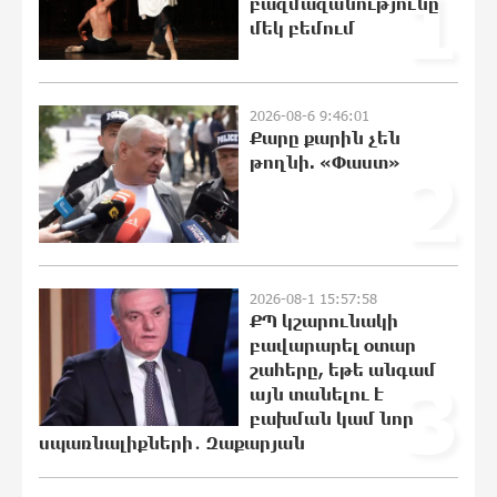
1
բազմազանությունը
ՀՀ քաղաքացին. Աննա Կոստանյան
մեկ բեմում
21:00:08 7-08-2026
Փրկարարները հայտանաբերել են
մոլորված զբոսաշրջիկներին
2026-08-6 9:46:01
Քարը քարին չեն
20:49:35 7-08-2026
թողնի. «Փաստ»
2
ԼՀԿ-ն պահանջում է դադարեցնել
Գարեգին Բ-ի և եպիսկոպոսների դեմ
քրեական հետապնդումը
20:40:12 7-08-2026
2026-08-1 15:57:58
ՔՊ կշարունակի
բավարարել օտար
Սարյան փողոցի բնակարաններից
շահերը, եթե անգամ
3
մեկում պայթյունի հետևանքով 55-
այն տանելու է
ամյա տղամարդը այրվածքներով
բախման կամ նոր
տեղափոխվել է
սպառնալիքների․ Զաքարյան
«Այրվածքաբանության ազգային
կենտրոն»
20:30:30 7-08-2026