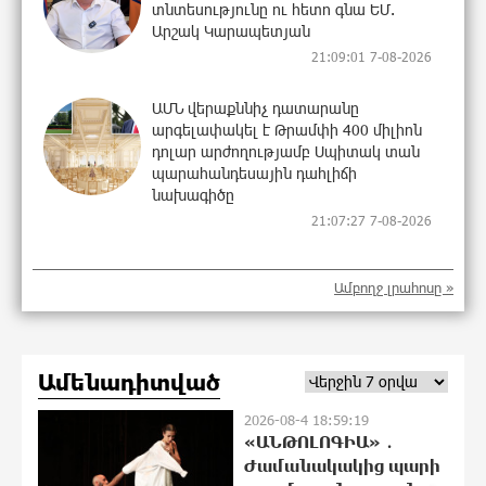
տնտեսությունը ու հետո գնա ԵՄ.
Արշակ Կարապետյան
21:09:01 7-08-2026
ԱՄՆ վերաքննիչ դատարանը
արգելափակել է Թրամփի 400 միլիոն
դոլար արժողությամբ Սպիտակ տան
պարահանդեսային դահլիճի
նախագիծը
21:07:27 7-08-2026
Կաթողիկոսի նկատմամբ
Ամբողջ լրահոսը »
իրականացվող
բռնադատավարությունը միահեծան
իշխանության հետևանք է. Հանրային
Դաշինք
Ամենադիտված
21:04:08 7-08-2026
2026-08-4 18:59:19
Մեր երկրում իշխանության և
«ԱՆԹՈԼՈԳԻԱ» ․
ընդդիմության անվերջանալի
Ժամանակակից պարի
պայքարում տուժում է միայն ու միայն