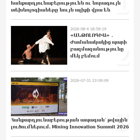
1
հանքարդյունաբերությունն ու նորագույն
11:54:41 6-08-2026
տեխնոլոգիաները նույն ալիքի վրա են
«Չեմ վերադառնալու
փաստաբանական
2026-08-4 18:59:19
գործունեությանը»․ Արամ
«ԱՆԹՈԼՈԳԻԱ» ․
Վարդևանյան
Ժամանակակից պարի
2
11:48:55 6-08-2026
բազմազանությունը
մեկ բեմում
Հայաստանը կարիք ունի Ավետիք
Չալաբյանի նման խելացի,
աշխատասեր և զարգացած մարդու.
Արմեն Մանվելյան
2026-07-31 23:09:09
11:43:36 6-08-2026
Հիմա. Նարեկ Կարապետյանի
ճեպազրույցը
3
11:39:05 6-08-2026
Հանքարդյունաբերության ապագան՝ թվային
լուծումներում. Mining Innovation Summit 2026
Հարցնում են իրար.«ամուսինդ ո՞նց է,