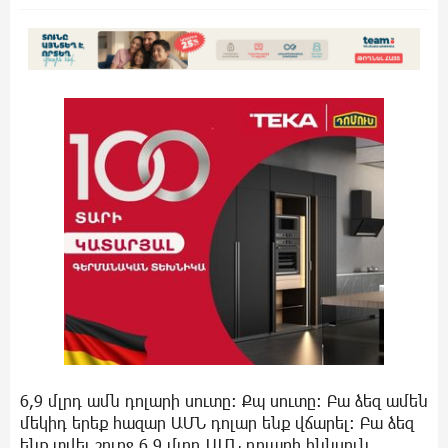
6,9 մլրդ ամն դոլարի սուտը։ Քպ սուտը։ Բա ձեզ ամեն
մեկիդ երեք հազար ԱՄՆ դոլար ենք վճարել։ Բա ձեզ
ենք տվել շուրջ 6,9 մլրդ ԱՄՆ դոլարի իննսուն