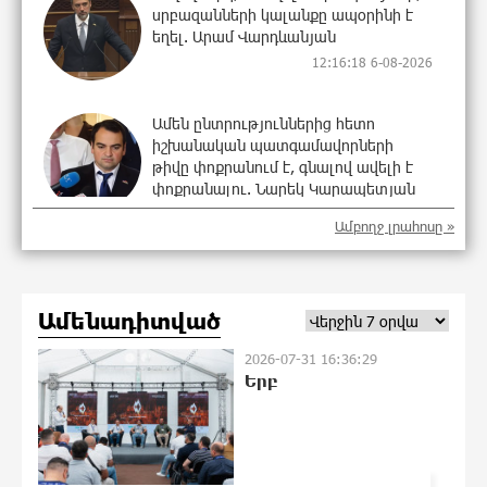
սրբազանների կալանքը ապօրինի է
եղել. Արամ Վարդևանյան
12:16:18 6-08-2026
Ամեն ընտրություններից հետո
իշխանական պատգամավորների
թիվը փոքրանում է, գնալով ավելի է
փոքրանալու. Նարեկ Կարապետյան
12:14:06 6-08-2026
Ամբողջ լրահոսը »
Սամվել Կարապետյանի տեսլականը
համոզեց ինձ վերադառնալ
քաղաքականություն․ Արամ
Ամենադիտված
Վարդևանյան
12:04:12 6-08-2026
2026-07-31 16:36:29
Երբ
Մի´ հանձնվիր թուրքական
ողորմածությանը, պայքարիր մինչև
վերջ. Ավետիք Չալաբյանի ուղերձը
կալանավայրից