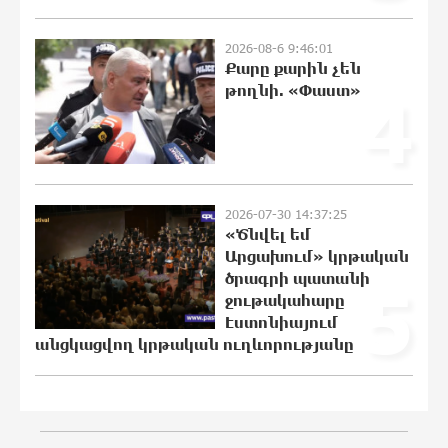
Նոր պարտքեր են ներգրավում
ճեղքերը փակելու համար. «Փաստ»
2026-08-6 9:46:01
9:21:21 6-08-2026
Քարը քարին չեն
թողնի. «Փաստ»
4
Անհավասարակշռության և նոր
կախվածության վտանգները.
«Փաստ»
9:18:24 6-08-2026
2026-07-30 14:37:25
«Ծնվել եմ
Ես հավատում եմ, որ «Արարարտ-
Արցախում» կրթական
Արմենիան» ունակ է անցնել
ծրագրի պատանի
5
որակավորման վերջին փուլ.
ջութակահարը
Բերեզովսկի
Էստոնիայում
0:57:28 6-08-2026
անցկացվող կրթական ուղևորությանը
Գերմանիայում ահաբեկչության
գործով քննություն է սկսվել
Լայպցիգի օդանավակայանում
պայթուցիկով անօդաչու սարք