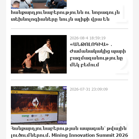
1
գործազրկության և աղքատության աճը». «Փաստ»
հանքարդյունաբերությունն ու նորագույն
9:42:48 6-08-2026
տեխնոլոգիաները նույն ալիքի վրա են
Գնաճային ռիսկերի, արտահանման
խնդիրների և աճի կայունության
2026-08-4 18:59:19
մարտահրավերների համախումբը.
«ԱՆԹՈԼՈԳԻԱ» ․
«Փաստ»
Ժամանակակից պարի
2
9:38:03 6-08-2026
բազմազանությունը
մեկ բեմում
Քաղաքական սուր կոնտրաստն ու
դիսբալանսը. «Փաստ»
9:29:59 6-08-2026
2026-07-31 23:09:09
Ընտրություններն ավարտվեցին,
իշխանություններին էլ ոչինչ չի
3
հետաքրքրու՞մ. «Փաստ»
9:26:54 6-08-2026
Հանքարդյունաբերության ապագան՝ թվային
լուծումներում. Mining Innovation Summit 2026