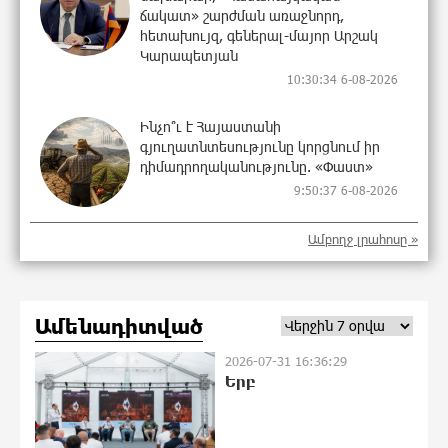
ճակատ» շարժման առաջնորդ,
հետախույզ, գեներալ-մայոր Արշակ
Կարապետյան
10:30:34 6-08-2026
Ինչո՞ւ է Հայաստանի
գյուղատնտեսությունը կորցնում իր
դիմադրողականությունը. «Փաստ»
9:50:37 6-08-2026
Ամբողջ լրահոսը »
Քարը քարին չեն թողնի. «Փաստ»
9:46:01 6-08-2026
Ամենադիտված
2026-07-31 16:36:29
«Եթե չկա տնտեսական
Երբ
ինքնիշխանություն, ապա չի կարող
լինել քաղաքական
ինքնիշխանություն. առաջիկա
խոշորագույն վտանգներից է