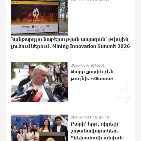
ՆԳՆ-ն՝ աղբակույտի տակ մնացած
3
քաղաքացու մահվան մասին
20:44:49 6-08-2026
Հանքարդյունաբերության ապագան՝ թվային
լուծումներում. Mining Innovation Summit 2026
«Համահայկական ճակատ» շարժումը
զորակցություն է հայտնում Ամենայն
2026-08-6 9:46:01
Քարը քարին չեն
Հայոց Կաթողիկոսին
թողնի. «Փաստ»
4
20:43:42 6-08-2026
Ավտովթար՝ Կոտայքի մարզում.
Զովունի-Եղվարդ ճանապարհին
բախվել են «Alfa Romeo»-ն և «Opel»-ը.
կա վիրավոր
2026-07-31 15:07:12
20:26:38 6-08-2026
Բարի՛ երթ, սիրելի՛
շրջանավարտներ.
Պլեխանովի անվան
Արժևորվում է Շիրակի երգիծական