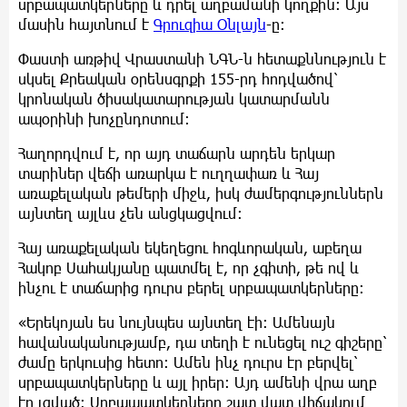
սրբապատկերները և դրել աղբամանի կողքին: Այս
մասին հայտնում է
Գրուզիա Օնլայն
-ը:
Փաստի առթիվ Վրաստանի ՆԳՆ-ն հետաքննություն է
սկսել Քրեական օրենսգրքի 155-րդ հոդվածով՝
կրոնական ծիսակատարության կատարմանն
ապօրինի խոչընդոտում:
Հաղորդվում է, որ այդ տաճարն արդեն երկար
տարիներ վեճի առարկա է ուղղափառ և Հայ
առաքելական թեմերի միջև, իսկ ժամերգություններն
այնտեղ այլևս չեն անցկացվում:
Հայ առաքելական եկեղեցու հոգևորական, աբեղա
Հակոբ Սահակյանը պատմել է, որ չգիտի, թե ով և
ինչու է տաճարից դուրս բերել սրբապատկերները:
«Երեկոյան ես նույնպես այնտեղ էի: Ամենայն
հավանականությամբ, դա տեղի է ունեցել ուշ գիշերը՝
ժամը երկուսից հետո: Ամեն ինչ դուրս էր բերվել՝
սրբապատկերները և այլ իրեր: Այդ ամենի վրա աղբ
էր լցված: Սրբապատկերները շատ վատ վիճակում