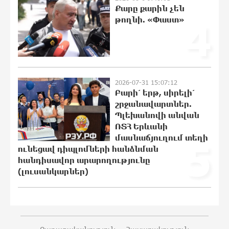
Քարը քարին չեն
Հայոց Կաթողիկոսին
թողնի. «Փաստ»
4
20:43:42 6-08-2026
Ավտովթար՝ Կոտայքի մարզում.
Զովունի-Եղվարդ ճանապարհին
բախվել են «Alfa Romeo»-ն և «Opel»-ը.
կա վիրավոր
2026-07-31 15:07:12
20:26:38 6-08-2026
Բարի՛ երթ, սիրելի՛
շրջանավարտներ.
Պլեխանովի անվան
Արժևորվում է Շիրակի երգիծական
բանահյուսությունը
ՌՏՀ Երևանի
մասնաճյուղում տեղի
20:08:02 6-08-2026
5
ունեցավ դիպլոմների հանձնման
հանդիսավոր արարողությունը
(լուսանկարներ)
Վրաստանում պետական ​​
պաշտոնյային կաշառելու փորձի
համար քաղաքացի է ձերբակալվել
19:42:39 6-08-2026