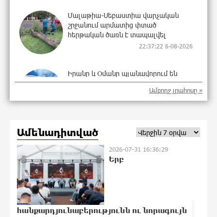
Մալաթիա-Սեբաստիա վարչական
շրջանում արմատից փտած
հերթական ծառն է տապալվել
22:37:22 6-08-2026
Իրանը և Օմանը պլանավորում են
փոխել Հորմուզի նեղուցի
Ամբողջ լրահոսը »
նավագնացության կառուցվածքը
22:19:14 6-08-2026
Ամենադիտված
8-ամյա Մոնթե Մուրադյանն ու Սյունե
Քոսակյանը հաղթահարել են
2026-07-31 16:36:29
Արարատի գագաթը
Երբ
22:00:57 6-08-2026
Վթար Լոռու մարզում․ փրկարարները
1
վարորդին դուրս են բերել
արգելափակումից
հանքարդյունաբերությունն ու նորագույն