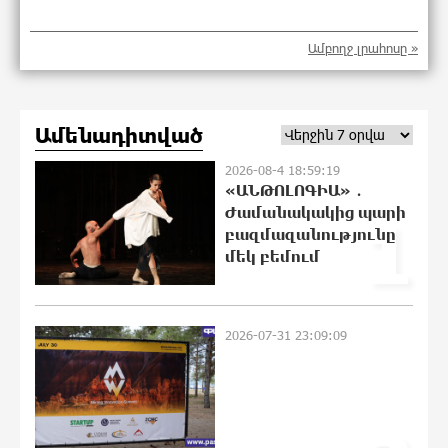
Սիրո, ազատության ու պարտքի
Ամբողջ լրահոսը »
մասին. Մենուա Սողոմոնյան
16:18:18 7-08-2026
Ամենադիտված
Կաթողիկոսի դեմ հարուցվել է
2026-08-4 18:59:19
ապօրինի քրեական վարույթ,
«ԱՆԹՈԼՈԳԻԱ» ․
պատմության մեջ խայտառակ
Ժամանակակից պարի
1
երևույթ է
բազմազանությունը
16:13:37 7-08-2026
մեկ բեմում
«Ուժեղ Հայաստան»-ը լքեց ԱԺ
դահլիճը՝ Վեհափառի
դատավարությանը մասնակցելու
2026-07-31 23:09:09
համար
15:56:20 7-08-2026
Տիկի՜ն Ղազարյան, ցույց տվե՜ք այն
էջը, որտեղ գրված է Ուժեղ