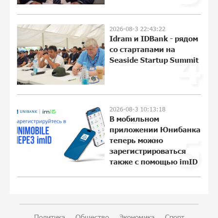
армянин, но будет уже поздно
11:21:27 31-07-2026
2026-08-3 22:43:22
Idram и IDBank - рядом
Если Израиль использует тему
со стартапами на
4
Геноцида армян против Эрдогана, то
Seaside Startup Summit
что для него значит сам Геноцид?
11:04:55 31-07-2026
ВТБ (Армения): вклад «Стабильный» —
2026-08-3 10:13:18
до 10% годовых и оформление в
В мобильном
мобильном приложении
приложении Юнибанка
5
17:16:48 30-07-2026
теперь можно
зарегистрироваться
также с помощью imID
Платформа Rate.Trading на Seaside
Startup Summit: IDBank представил
инновационное решение
17:04:08 30-07-2026
Политика
Общество
Экономика
Спорт