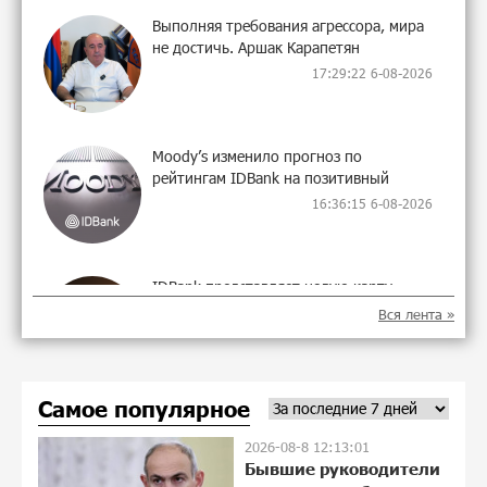
Выполняя требования агрессора, мира
не достичь. Аршак Карапетян
17:29:22 6-08-2026
Moody’s изменило прогноз по
рейтингам IDBank на позитивный
16:36:15 6-08-2026
IDBank представляет новую карту
Mastercard World с преимуществами для
Вся лента »
путешествий и специальной акцией
17:21:01 5-08-2026
Самое популярное
Ucom и FPWC обеспечат
круглосуточный мониторинг дикой
2026-08-8 12:13:01
природы в Гнишике с помощью
Бывшие руководители
солнечной энергии