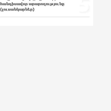
5
հանդիսավոր արարողությունը
(լուսանկարներ)
Վրաստանում պետական ​​
պաշտոնյային կաշառելու փորձի
համար քաղաքացի է ձերբակալվել
19:42:39 6-08-2026
ՌԴ-ն պատրաստ է շարունակել
Հայաստանի երկաթուղիների
կոնցեսիոն կառավարումը.
Օվերչուկ
19:25:15 6-08-2026
Հայաստանի բնակչության թիվը
շուրջ 7 հազարով ավելացել է
19:07:40 6-08-2026
Իսրայելի ՊԲ-ն հարձակվել է
Լիբանանում «Հըզբոլլահ»-ի