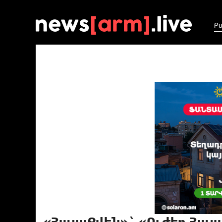
Ք
«ՀայաՔվեն»` «Ուժեղ Հայ