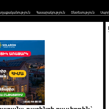
աղաքականություն
Հասարակություն
Տնտեսություն
Սպո
աստան» դաշինքի քայլերթին`