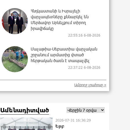
Հնդկաստանի և Իսրայելի
վարչապետները քննարկել են
Մերձավոր Արևելքում տիրող
իրավիճակը
22:55:16 6-08-2026
Մալաթիա-Սեբաստիա վարչական
շրջանում արմատից փտած
հերթական ծառն է տապալվել
22:37:22 6-08-2026
Իրանը և Օմանը պլանավորում են
Ամբողջ լրահոսը »
փոխել Հորմուզի նեղուցի
նավագնացության կառուցվածքը
22:19:14 6-08-2026
Ամենադիտված
8-ամյա Մոնթե Մուրադյանն ու
2026-07-31 16:36:29
Սյունե Քոսակյանը հաղթահարել
Երբ