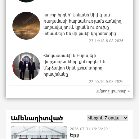
Խոշոր հրդեհ՝ Երևանի Սիլիկյան
թաղամասի հարևանությամբ գտնվող
աղբավայրում. կրակն ու ծուխը
տեսանելի են մի քանի կիլոմետրից
23:14:18 6-08-2026
Հնդկաստանի և Իսրայելի
վարչապետները քննարկել են
Մերձավոր Արևելքում տիրող
իրավիճակը
22:55:16 6-08-2026
Ամբողջ լրահոսը »
Մալաթիա-Սեբաստիա վարչական
շրջանում արմատից փտած
հերթական ծառն է տապալվել
22:37:22 6-08-2026
Ամենադիտված
2026-07-31 16:36:29
Իրանը և Օմանը պլանավորում են
Երբ