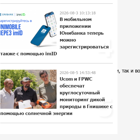
инновационное решение
17:04:08 30-07-2026
2026-08-3 10:13:18
В мобильном
приложении
Состоялось открытие Khachaturian
Юнибанка теперь
4
Rooftop при поддержке IDBank
можно
14:42:59 29-07-2026
зарегистрироваться
также с помощью imID
Пашинян ты упустил свой шанс уйти
 обеспечивая комфорт как в повседневной жизни, так и во
спокойно. Аршак Карапетян
2026-08-5 14:53:48
Ucom и FPWC
18:38:32 28-07-2026
обеспечат
круглосуточный
5
мониторинг дикой
Обновленный Центр продаж и
природы в Гнишике с
обслуживания Ucom открылся по
помощью солнечной энергии
адресу ул. Шаумяна, 24/2 в Арарате
12:03:54 28-07-2026