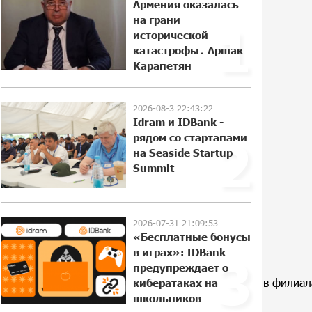
Армения оказалась
на грани
1
ЕАЭС со временем будет
исторической
расширяться. Когда-нибудь это
катастрофы․ Аршак
поймёт и рядовой армянин, но
Карапетян
будет уже поздно
11:21:27 31-07-2026
2026-08-3 22:43:22
Если Израиль использует тему
Idram и IDBank -
Геноцида армян против Эрдогана,
рядом со стартапами
2
то что для него значит сам
на Seaside Startup
Геноцид?
Summit
11:04:55 31-07-2026
ВТБ (Армения): вклад «Стабильный»
— до 10% годовых и оформление в
2026-07-31 21:09:53
«Бесплатные бонусы
мобильном приложении
в играх»: IDBank
17:16:48 30-07-2026
3
предупреждает о
isa и Mastercard со скидкой 50%. Акция действует в филиа
кибератаках на
Платформа Rate.Trading на Seaside
школьников
Startup Summit: IDBank представил