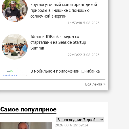
круглосуточный мониторинг дикой
природы в Гнишике с помощью
солнечной энергии
14:53:48 5-08-2026
Idram и IDBank - рядом со
стартапами на Seaside Startup
Summit
22:43:22 3-08-2026
В мобильном приложении Юнибанка
теперь можно зарегистрироваться
также с помощью imID
Вся лента »
10:13:18 3-08-2026
«Бесплатные бонусы в играх»:
Самое популярное
IDBank предупреждает о
кибератаках на школьников
21:09:53 31-07-2026
2026-08-6 19:59:14