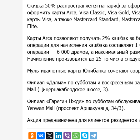
Скидка 50% распространяется на тариф за офор
оформить карты Arca, Visa Classic, Visa Gold, Vis
карты Visa, а также Mastercard Standard, Masterca
Elite.
Kарты Arca позволяют получать 2% кэшбэк за 
операции для начисления кэшбэка составляет 1
операции — 6 000 драмов, а максимальный раз
Начисление производится до 25-го числа следу
Мультивалютные карты Юнибанка сочетают совре
Филиал «Далма» по субботам и воскресеньям раб
Mall (Цицернакабердское шоссе, 3).
Филиал «Гарегин Нжде»
по
субботам обслуживае
Yerevan Mall (проспект Аршакуняца, 34/3).
Акция предназначена для клиентов-резидентов и