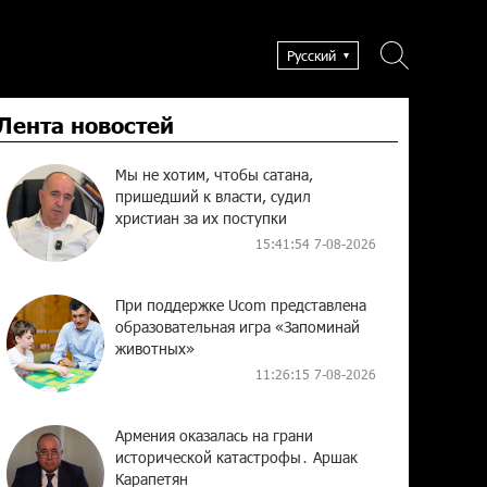
Русский
Лента новостей
Мы не хотим, чтобы сатана,
пришедший к власти, судил
христиан за их поступки
15:41:54 7-08-2026
При поддержке Ucom представлена
образовательная игра «Запоминай
животных»
11:26:15 7-08-2026
Армения оказалась на грани
исторической катастрофы․ Аршак
Карапетян