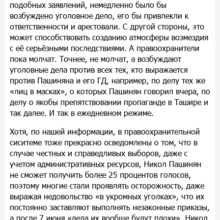
подобных заявлений, немедленно было бы
возбуждено уголовное дело, его бы привлекли к
ответственности и арестовали. С другой стороны, это
может способствовать созданию атмосферы возмездия
с её серьёзными последствиями. А правоохранители
пока молчат. Точнее, не молчат, а возбуждают
уголовные дела против всех тех, кто выражается
против Пашиняна и его ГД, например, по делу тех же
«лиц в масках», о которых Пашинян говорил вчера, по
делу о якобы препятствовании пропаганде в Ташире и
так далее. И так в ежедневном режиме.
Хотя, по нашей информации, в правоохранительной
сиситеме тоже прекрасно осведомлены о том, что в
случае честных и справедливых выборов, даже с
учетом административных ресурсов, Никол Пашинян
не сможет получить более 25 процентов голосов,
поэтому многие стали проявлять осторожность, даже
выражая недовольство «в укромных уголках», что их
постоянно заставляют выполнять незаконные приказы,
а после 7 июня «дела их вообще будут плохи». Никол