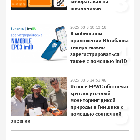
3
кибератаках на
Платформа Rate.Trading на Seaside
школьников
Startup Summit: IDBank представил
инновационное решение
17:04:08 30-07-2026
2026-08-3 10:13:18
В мобильном
приложении Юнибанка
Состоялось открытие Khachaturian
4
Rooftop при поддержке IDBank
теперь можно
зарегистрироваться
14:42:59 29-07-2026
также с помощью imID
Пашинян ты упустил свой шанс уйти
2026-08-5 14:53:48
спокойно. Аршак Карапетян
Ucom и FPWC обеспечат
18:38:32 28-07-2026
круглосуточный
мониторинг дикой
5
природы в Гнишике с
помощью солнечной
Обновленный Центр продаж и
энергии
обслуживания Ucom открылся по
адресу ул. Шаумяна, 24/2 в Арарате
12:03:54 28-07-2026