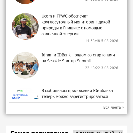
Ucom и FPWC обеспечат
круглосуточный мониторинг дикой
природы в Гнишике с помощью
солнечной энергии
14:53:48 5-08-2026
Idram и IDBank - рядом со стартапами
на Seaside Startup Summit
22:43:22 3-08-2026
В мобильном приложении Юнибанка
теперь можно зарегистрироваться
также с помощью imID
Вся лента »
10:13:18 3-08-2026
«Бесплатные бонусы в играх»: IDBank
предупреждает о кибератаках на