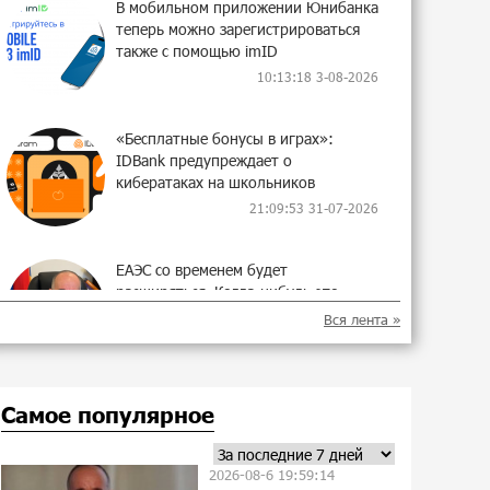
В мобильном приложении Юнибанка
теперь можно зарегистрироваться
также с помощью imID
10:13:18 3-08-2026
«Бесплатные бонусы в играх»:
IDBank предупреждает о
кибератаках на школьников
21:09:53 31-07-2026
ЕАЭС со временем будет
расширяться. Когда-нибудь это
поймёт и рядовой армянин, но
Вся лента »
будет уже поздно
11:21:27 31-07-2026
Самое популярное
Если Израиль использует тему
Геноцида армян против Эрдогана,
то что для него значит сам
2026-08-6 19:59:14
Геноцид?