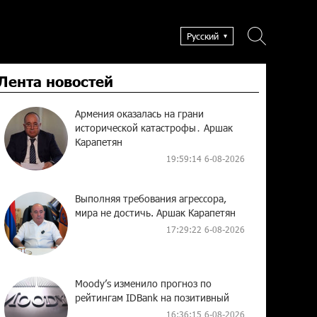
Русский
Лента новостей
Армения оказалась на грани
исторической катастрофы․ Аршак
Карапетян
19:59:14 6-08-2026
Выполняя требования агрессора,
мира не достичь. Аршак Карапетян
17:29:22 6-08-2026
Moody’s изменило прогноз по
рейтингам IDBank на позитивный
16:36:15 6-08-2026