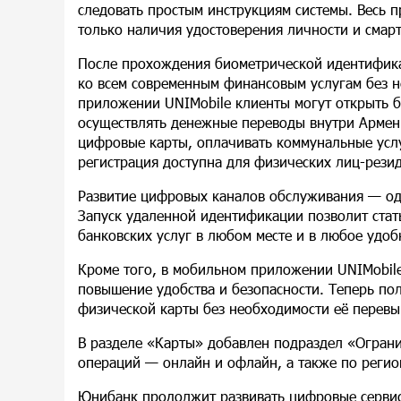
следовать простым инструкциям системы. Весь п
только наличия удостоверения личности и смар
После прохождения биометрической идентифика
ко всем современным финансовым услугам без 
приложении UNIMobile клиенты могут открыть б
осуществлять денежные переводы внутри Армени
цифровые карты, оплачивать коммунальные услу
регистрация доступна для физических лиц-резид
Развитие цифровых каналов обслуживания — од
Запуск удаленной идентификации позволит стат
банковских услуг в любом месте и в любое удоб
Кроме того, в мобильном приложении UNIMobil
повышение удобства и безопасности. Теперь пол
физической карты без необходимости её перевы
В разделе «Карты» добавлен подраздел «Огран
операций — онлайн и офлайн, а также по регио
Юнибанк продолжит развивать цифровые сервис