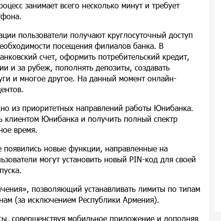
роцесс занимает всего несколько минут и требует
тфона.
ции пользователи получают круглосуточный доступ
необходимости посещения филиалов банка. В
анковский счет, оформить потребительский кредит,
и и за рубеж, пополнять депозиты, создавать
ги и многое другое. На данный момент онлайн-
ентов.
но из приоритетных направлений работы Юнибанка.
ь клиентом Юнибанка и получить полный спектр
ное время.
e появились новые функции, направленные на
ьзователи могут установить новый PIN-код для своей
пуска.
ичения», позволяющий устанавливать лимиты по типам
нам (за исключением Республики Армения).
ы, совершенствуя мобильное приложение и дополняя