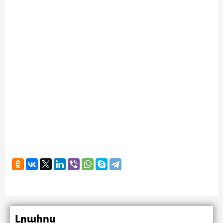
Լրահոս