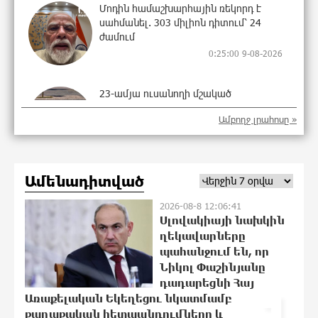
Մոդին համաշխարհային ռեկորդ է
սահմանել. 303 միլիոն դիտում՝ 24
ժամում
0:25:00 9-08-2026
23-ամյա ուսանողի մշակած
հավելվածը հարավկորեական App
Ամբողջ լրահոսը »
Store-ում շրջանցել է նույնիսկ Google
Maps-ը
23:58:58 8-08-2026
Ամենադիտված
Ռուսաստանի տարածքում ոչնչացվել
է ուկրաինական 360 անօդաչու թռչող
2026-08-8 12:06:41
սարք
Սլովակիայի նախկին
23:39:22 8-08-2026
ղեկավարները
պահանջում են, որ
Նիկոլ Փաշինյանը
Օգոստոսի 10-ին, 11-ին, 12-ին, 13-ին,
դադարեցնի Հայ
14-ին, 17-ին, 18-ին և 20-ին
1
Առաքելական Եկեղեցու նկատմամբ
հարյուրավոր հասցեներում լույս չի
քաղաքական հետապնդումները և
լինելու