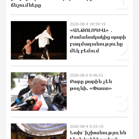
ճնշումները
23:20:45 8-08-2026
Ողբերգական դեպք՝ Երևանում․
2026-08-4 18:59:19
Կիևյան կամրջի տակ հայտնաբերվել է
«ԱՆԹՈԼՈԳԻԱ» ․
տղամարդու մարմին
Ժամանակակից պարի
2
23:01:57 8-08-2026
բազմազանությունը
մեկ բեմում
Ադրբեջանի Սարով գյուղում տանը 18-
ամյա աղջկա դի է հայտնաբերվել
22:43:21 8-08-2026
2026-08-6 9:46:01
Քարը քարին չեն
թողնի. «Փաստ»
3
Հայհիդրոմետի տնօրենը գրել է
22:25:11 8-08-2026
2026-08-4 9:33:19
Արտակարգ դեպք՝ Երևանում․ կոտրել
Նախ՝ իշխանությունն
են «Հույս բոլոր մարդկանց»