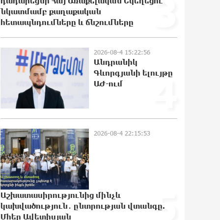
3
դադարեցնի Հայ Առաքելական Եկեղեցու
11:27:23 8-08-2026
նկատմամբ քաղաքական
հետապնդումները և ճնշումները
Մեր ուժը մեր աշխատակիցներն են.
ԶՊՄԿ
10:12:09 8-08-2026
2026-08-4 15:22:56
Անդրանիկ
Գևորգյանի ելույթը
4
«Պատմական հիշողությունը չի
ԱԺ-ում
կարելի քաղաքականություն
դարձնել». Կարպիս Փաշոյան
10:02:32 8-08-2026
2026-08-4 22:15:53
Երևանի և մարզերի տասնյակ
հասցեներում օգոստոսի 10-ին, 11-
ին, 12-ին և 13-ին գազ չի լինելու
0:55:39 8-08-2026
5
Աշխատասիրությունից մինչև
Հայ ուշուիստները 37 մեդալ են
կախվածություն․ ընտրության վտանգը.
նվաճել միջազգային մրցաշարում
Մհեր Ավետիսյան