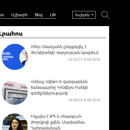
րտ
Աշխարհ
Blog
Life
Հայերեն
Լրահոս
Մհեր Անանյանն ընդգրկվել է
Յունիբանկի Վարչության կազմում
16:33:23 8-08-2026
«Սմայլ Սվիթ»-ի զարգացման
ճանապարհը Կոնվերս Բանկի
գործընկերությամբ
16:08:03 8-08-2026
Ինչպես է ՔՊ-ն «հարգում»
ժողովրդի քվեն. Մարիաննա
Ղահրամանյան