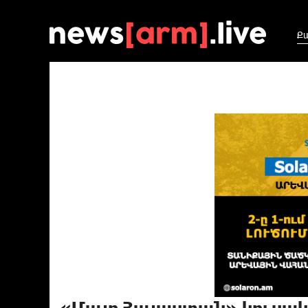
Ք
«Մայր Հայաստան» կուսակ