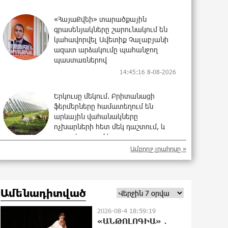
«ՀայաՔվեի» տարածքային
գրասենյակները շարունակում են
կահավորվել Ավետիք Չալաբյանի
ազատ արձակումը պահանջող
պաստառներով
14:45:16 8-08-2026
Երկուսը մեկում. Բրիտանացի
ֆերմերները համատեղում են
արևային վահանակները
ոչխարների հետ մեկ դաշտում, և
դա աշխատում է
Ամբողջ լրահոսը »
13:16:28 8-08-2026
Սաուդյան Արաբիան, Թուրքիան և
Պակիստանը համատեղ
Ամենադիտված
պաշտպանության մասին
համաձայնագիր են կնքել. Արտակ
2026-08-4 18:59:19
Զաքարյան
«ԱՆԹՈԼՈԳԻԱ» ․
12:27:53 8-08-2026