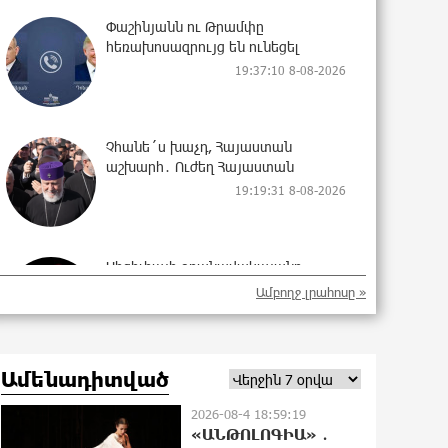
Փաշինյանն ու Թրամփը
հեռախոսազրույց են ունեցել
19:37:10 8-08-2026
Չհանե´ս խաչդ, Հայաստան
աշխարհ․ Ուժեղ Հայաստան
19:19:31 8-08-2026
Սիցիլիայի օդանավակայանը
փակվել է Էթնա հրաբխի
Ամբողջ լրահոսը »
ժայթքման պատճառով
19:18:03 8-08-2026
Ամենադիտված
Հետվճարի փոխարեն՝
արժանապատիվ և ֆիքսված
2026-08-4 18:59:19
թոշակ․ ինչու է գործող
«ԱՆԹՈԼՈԳԻԱ» ․
համակարգը սոցիալական