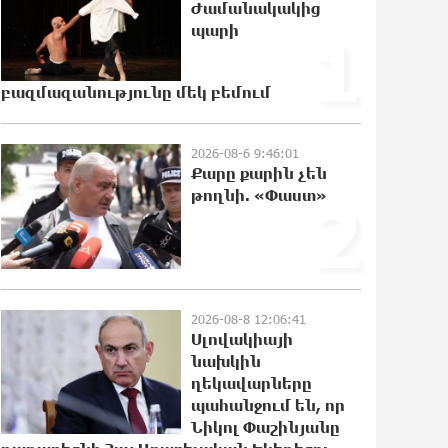
Ժամանակակից
անարդարության խնդիր ստեղծում.
պարի
1
Հրայր Կամենդատյան
19:15:53 8-08-2026
բազմազանությունը մեկ բեմում
Երևանի Կենտրոնում փոշու
պարունակությունը գրեթե ամբողջ
շաբաթ գերազանցել է թույլատրելի
2026-08-6 9:46:01
սահմանը
Քարը քարին չեն
18:59:05 8-08-2026
թողնի. «Փաստ»
2
Իրանը պատրաստ է բացել
Հորմուզի նեղուցը, եթե ԱՄՆ-ն
ընդունի հանրապետության
պայմանները
2026-08-8 12:06:41
18:40:08 8-08-2026
Սլովակիայի
նախկին
Երևանում անցկացվել է
ղեկավարները
հաշմանդամություն ունեցող
պահանջում են, որ
անձանց միջազգային մարզական
Նիկոլ Փաշինյանը
փառատոն