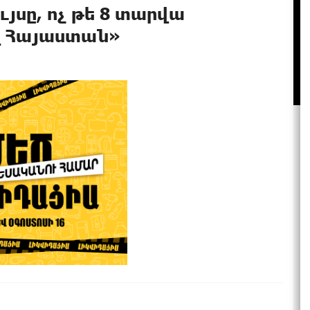
ույսը, ոչ թե 8 տարվա
ղ Հայաստան»