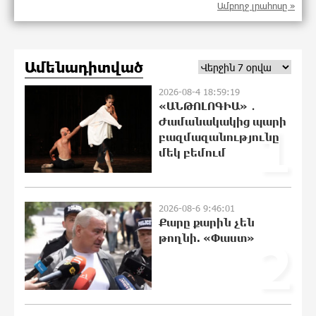
դոլար արժողությամբ Սպիտակ տան
Ամբողջ լրահոսը »
պարահանդեսային դահլիճի
նախագիծը
21:07:27 7-08-2026
Ամենադիտված
Կաթողիկոսի նկատմամբ
2026-08-4 18:59:19
իրականացվող
«ԱՆԹՈԼՈԳԻԱ» ․
բռնադատավարությունը միահեծան
Ժամանակակից պարի
1
իշխանության հետևանք է. Հանրային
Դաշինք
բազմազանությունը
մեկ բեմում
21:04:08 7-08-2026
Մեր երկրում իշխանության և
ընդդիմության անվերջանալի
2026-08-6 9:46:01
պայքարում տուժում է միայն ու միայն
Քարը քարին չեն
ՀՀ քաղաքացին. Աննա Կոստանյան
թողնի. «Փաստ»
2
21:00:08 7-08-2026
Փրկարարները հայտանաբերել են
մոլորված զբոսաշրջիկներին
20:49:35 7-08-2026