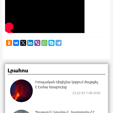
Լրահոս
Իտալական Սիցիլիա կղզում ժայթքել
է Էտնա հրաբուխը
23:22:54 7-08-2026
Պայթյուն՝ Իրանում․ հաղորդվում է