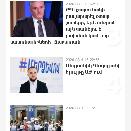
2026-08-1 15:57:58
ՔՊ կշարունակի
բավարարել օտար
ԼՀԿ-ն պահանջում է դադարեցնել
շահերը, եթե անգամ
3
Գարեգին Բ-ի և եպիսկոպոսների դեմ
այն տանելու է
քրեական հետապնդումը
բախման կամ նոր
20:40:12 7-08-2026
սպառնալիքների․ Զաքարյան
Սարյան փողոցի բնակարաններից
2026-08-4 15:22:56
մեկում պայթյունի հետևանքով 55-
Անդրանիկ Գևորգյանի
ամյա տղամարդը այրվածքներով
ելույթը ԱԺ-ում
4
տեղափոխվել է
«Այրվածքաբանության ազգային
կենտրոն»
20:30:30 7-08-2026
Սլովակիայի արևելքում արտակարգ
2026-08-4 22:15:53
դրություն է հայտարարվել շոգի
ալիքների պատճառով
20:11:48 7-08-2026