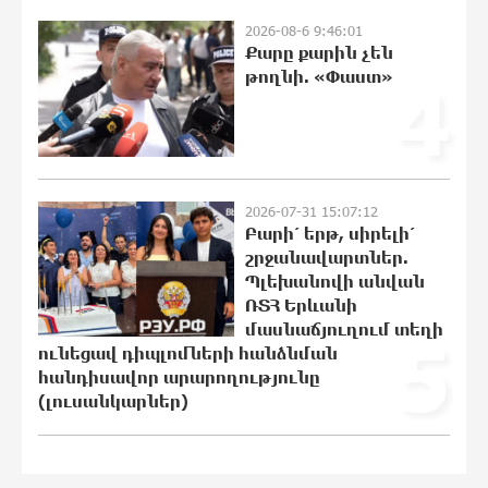
Ավետիք Չալաբյանին կալանավորել
2026-08-6 9:46:01
են անօրինական հիմքերով. Անահիտ
Քարը քարին չեն
Ադամյան
թողնի. «Փաստ»
4
12:44:35 6-08-2026
Ժողովո՛ւրդ, Սամվել Կարապետյանի,
սրբազանների կալանքը ապօրինի է
եղել. Արամ Վարդևանյան
2026-07-31 15:07:12
12:16:18 6-08-2026
Բարի՛ երթ, սիրելի՛
շրջանավարտներ.
Պլեխանովի անվան
Ամեն ընտրություններից հետո
ՌՏՀ Երևանի
իշխանական պատգամավորների
թիվը փոքրանում է, գնալով ավելի է
մասնաճյուղում տեղի
5
փոքրանալու. Նարեկ Կարապետյան
ունեցավ դիպլոմների հանձնման
հանդիսավոր արարողությունը
12:14:06 6-08-2026
(լուսանկարներ)
Սամվել Կարապետյանի տեսլականը
համոզեց ինձ վերադառնալ
քաղաքականություն․ Արամ