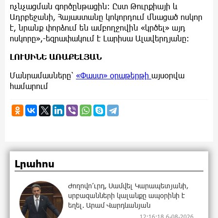
ոչնչացման գործընթացին։ Ըստ Թուրքիայի և
Ադրբեջանի, Հայաստանը կոկորդում մնացած ոսկոր
է, նրանք փորձում են ամբողջովին «կրծել» այդ
ոսկորը»,-եզրափակում է Լարիսա Ալավերդյանը։
ԼՈՒՍԻՆԵ ԱՌԱՔԵԼՅԱՆ
Մանրամասները՝
«Փաստ» օրաթերթի
այսօրվա
համարում
Լրահոս
Ժողովո՛ւրդ, Սամվել Կարապետյանի,
սրբազանների կալանքը ապօրինի է
եղել. Արամ Վարդևանյան
12:16:18 6-08-2026