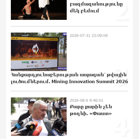
2
բազմազանությունը
մեկ բեմում
Ընտրություններն ավարտվեցին,
իշխանություններին էլ ոչինչ չի
հետաքրքրու՞մ. «Փաստ»
9:26:54 6-08-2026
2026-07-31 23:09:09
Նոր պարտքեր են ներգրավում
ճեղքերը փակելու համար. «Փաստ»
3
9:21:21 6-08-2026
Հանքարդյունաբերության ապագան՝ թվային
լուծումներում. Mining Innovation Summit 2026
Անհավասարակշռության և նոր
կախվածության վտանգները.
2026-08-6 9:46:01
«Փաստ»
Քարը քարին չեն
9:18:24 6-08-2026
թողնի. «Փաստ»
4
Ես հավատում եմ, որ «Արարարտ-
Արմենիան» ունակ է անցնել
որակավորման վերջին փուլ.