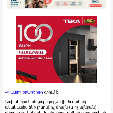
«Փաստ» օրաթերթը
գրում է.
Նախընտրական քարոզարշավի ժամանակ
ականատես ենք լինում ոչ միայն (և ոչ այնքան)
ընտրություններին մասնակցող ուժերի քաղաքական