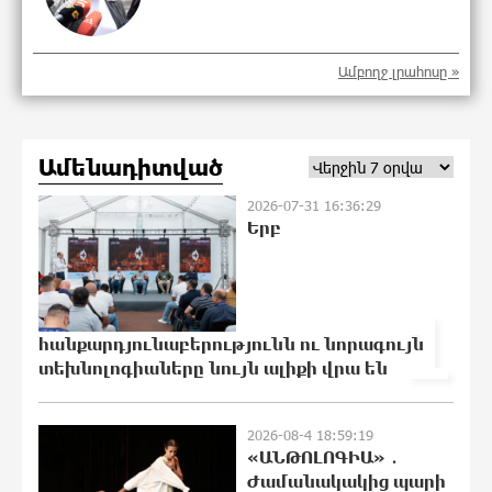
Ամբողջ լրահոսը »
«Եթե չկա տնտեսական
ինքնիշխանություն, ապա չի կարող
լինել քաղաքական
ինքնիշխանություն. առաջիկա
Ամենադիտված
խոշորագույն վտանգներից է
գործազրկության և աղքատության աճը». «Փաստ»
2026-07-31 16:36:29
9:42:48 6-08-2026
Երբ
Գնաճային ռիսկերի, արտահանման
խնդիրների և աճի կայունության
1
մարտահրավերների համախումբը.
«Փաստ»
հանքարդյունաբերությունն ու նորագույն
9:38:03 6-08-2026
տեխնոլոգիաները նույն ալիքի վրա են
Քաղաքական սուր կոնտրաստն ու
դիսբալանսը. «Փաստ»
2026-08-4 18:59:19
«ԱՆԹՈԼՈԳԻԱ» ․
9:29:59 6-08-2026
Ժամանակակից պարի