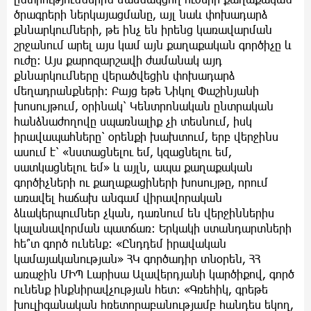
ծրագրերի ներկայացմանը, այլ նաև փոխադարձ
քննարկումների, թե ինչ են իրենց կառավարման
շրջանում արել այս կամ այն քաղաքական գործիչը և
ուժը։ Այս քարոզարշավի ժամանակ այդ
քննարկումները վերածվեցին փոխադարձ
մեղադրանքների։ Բայց եթե Նիկոլ Փաշինյանի
խոսույթում, օրինակ՝ Կենտրոնական ընտրական
հանձնաժողովը սպառնալիք չի տեսնում, իսկ
իրավապահները՝ օրենքի խախտում, երբ վերջինս
ասում է՝ «նստացնելու եմ, կզացնելու եմ,
սատկացնելու եմ» և այլն, ապա քաղաքական
գործիչների ու քաղաքացիների խոսույթը, որում
առավել հաճախ անգամ վիրավորական
ձևակերպումներ չկան, դառնում են վերջիններիս
կալանավորման պատճառ։ Երկակի ստանդարտների
հե՞տ գործ ունենք։ «Ընդդեմ իրավական
կամայականության» ՀԿ գործադիր տնօրեն, ՀՀ
առաջին ՄԻՊ Լարիսա Ալավերդյանի կարծիքով, գործ
ունենք ինքնիրավչության հետ։ «Գռեհիկ, գրեթե
խուլիգանական հռետորաբանությամբ հանդես եկող,