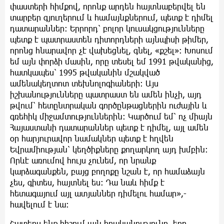
փաստերի հիմքով, որոնք արդեն հայտնաբերվել են
տարբեր գյուղերում և համայնքներում, պետք է դիմել
դատարաններ։ Երրորդ՝ բոլոր կուսակցությունները
պետք է պատրաստեն դիտորդների այնպիսի թիմեր,
որոնց հնարավոր չէ վախեցնել, գնել, «քշել»։ Խոսում
եմ այն փորձի մասին, որը տեսել եմ 1991 թվականից,
հատկապես՝ 1995 թվականին մշակված
ամենակեղտոտ տեխնոլոգիաների։ Այս
իշխանությունները պատրաստ են ամեն ինչի, այդ
թվում՝ հետընտրական գործընթացներին ուժային և
գռեհիկ միջամտություններին։ Կարծում եմ՝ ոչ միայն
Հայաստանի դատարաններ պետք է դիմել, այլ ամեն
օր հարյուրավոր նամակներ պետք է հղվեն
Եվրամիության՝ կեղծիքները քողարկող այդ խմբին։
Որևէ առումով հույս չունեմ, որ նրանք
կարձագանքեն, բայց բողոքը նշան է, որ համաձայն
չես, գիտես, հայտնել ես։ Դա նաև հիմք է
հետագայում այլ ատյաններ դիմելու համար»,-
հավելում է նա։
Շատերս ենք հիշում այն իրականությունը, երբ