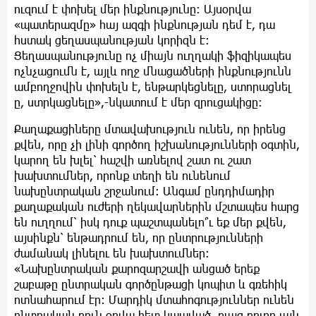
ուզում է փոխել մեր ինքնությունը։ Այսօրվա
«պատերազմը» հայ ազգի ինքնության դեմ է, դա
հստակ ցեղասպանության կորիզն է։
Ցեղասպանությունը ոչ միայն ուղղակի ֆիզիկապես
ոչնչացումն է, այլև ողջ մնացածների ինքնությունն
ամբողջովին փոխելն է, ենթարկեցնելը, ստորացնել
ը, ստրկացնելը»,-նկատում է մեր զրուցակիցը։
Քաղաքացիները մտավախություն ունեն, որ իրենց
քվեն, որը չի լինի գործող իշխանությունների օգտին,
կարող են խլել՝ հաշվի առնելով շատ ու շատ
խախտումներ, որոնք տեղի են ունենում
նախընտրական շրջանում։ Անգամ ընդդիմադիր
քաղաքական ուժերի ղեկավարներին մշտապես հարց
են ուղղում՝ իսկ դուք պաշտպանելո՞ւ եք մեր քվեն,
այսինքն՝ ենթադրում են, որ ընտրությունների
ժամանակ լինելու են խախտումներ։
«Նախընտրական քարոզարշավի անցած երեք
շաբաթը ընտրական գործընթացի կոպիտ և գռեհիկ
ոտնահարում էր։ Մարդիկ մտահոգություններ ունեն
ընտրական բուն օրվա հետ կապված, բայց բոլոր այն