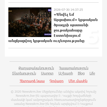
Բերեզովսկի
2026-07-30 14:37:25
0:57:28 6-08-2026
«Ծնվել եմ
Արցախում» կրթական
Գերմանիայում ահաբեկչության
ծրագրի պատանի
5
գործով քննություն է սկսվել
ջութակահարը
Լայպցիգի օդանավակայանում
Էստոնիայում
պայթուցիկով անօդաչու սարք
հայտնաբերելուց հետո
անցկացվող կրթական ուղևորությանը
0:39:46 6-08-2026
Իրազեկում․ գործարկվելու է
էլեկտրական շչակ
Քաղաքականություն
Հասարակություն
0:20:46 6-08-2026
Տնտեսություն
Սպորտ
Աշխարհ
Blog
Life
Հետդարձ կապ
Գովազդ
Մեր մասին
37 թիվն է. վաղը զանգը հնչելու է
նույնիսկ կատակ անողների համար.
© 2020 NewsArm.live Մեջբերումներ անելիս ակտիվ հղումը
Մենուա Սողոմոնյան
NewsArm.live-ին պարտադիր է: Կայքի հոդվածների
մասնակի կամ ամբողջական հեռուստառադիոընթերցումն
0:04:19 6-08-2026
առանց NewsArm.live-ին հղման արգելվում է:Կայքում