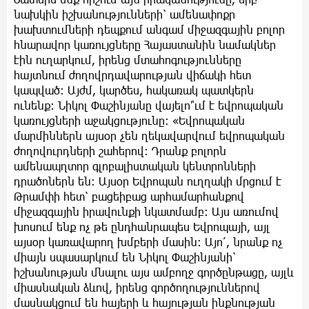
նախկին իշխանությունների՝ ամենափոքր
խախտումների դեպքում անգամ միջազգային բոլոր
հնարավոր կառույցները Հայաստանին նամակներ
էին ուղարկում, իրենց մտահոգությունները
հայտնում ժողովրդավարության վիճակի հետ
կապված։ Այժմ, կարծես, հակառակ պատկերն
ունենք։ Նիկոլ Փաշինյանը վայելո՞ւմ է եվրոպական
կառույցների աջակցությունը։ «Եվրոպական
մարմիններն այսօր չեն ղեկավարվում եվրոպական
ժողովուրդների շահերով։ Դրանք բոլորն
ամենապղտոր գլոբալիստական կենտրոնների
դրածոներն են։ Այսօր Եվրոպան ուղղակի մրցում է
Թրամփի հետ՝ բացեիբաց արհամարհանքով
միջազգային իրավունքի նկատմամբ։ Այս առումով
խոսում ենք ոչ թե ընդհանրապես Եվրոպայի, այլ
այսօր կառավարող խմբերի մասին։ Այո՛, նրանք ոչ
միայն սպասարկում են Նիկոլ Փաշինյանի՝
իշխանության մնալու այս ամբողջ գործընթացը, այլև
միասնական ձևով, իրենց գործողություններով
մասնակցում են հայերի և հայության ինքնության