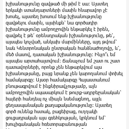
իշխանությունը զավթած մի թիմ է սա։ Այստեղ
երկակի ստանդարտների մասին հնարավոր չէ
խոսել, այստեղ խոսում ենք իշխանությունը
զավթելու մասին, այսինքն՝ նա գործադիր
իշխանությունը ամբողջովին ենթարկել է իրեն,
զավթել է թե՛ օրենսդրական իշխանությունը, թե՛,
այսպես կոչված, անկախ մարմինները, այդ թվում՝
նաև Կենտրոնական ընտրական հանձնաժողովը, և՛,
մեծ մասով, դատական իշխանությունը։ Ինչո՞ւ եմ
այսպես արտահայտվում։ Ճանաչում եմ շատ ու շատ
դատավորների, որոնք չեն ենթարկվում այս
իշխանությանը, բայց նրանք չեն կարողանում փոխել
համակարգը։ Այսօր համակարգը Հայաստանում
բնութագրվում է ինքնիրավչությամբ, այն
ամբողջովին սպասարկում է թուրք-ադրբեջանական՝
հայերի հանդեպ ոչ միայն նսեմացնող, այլև
ցեղասպանական քաղաքականությունը։ Այստեղ
գործ ունենք հստակ, բացեիբաց, ուղղակի
ցուցադրական այս գռեհկության, կրկնում եմ՝
խուլիգանական հռետորաբանության