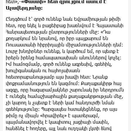
հետ»,
-«Փաստի» հետ զրույցում ասում է
Ալավերդյանը։
Ընդգծում է՝ գործ ունենք նաև Եվրամիության թիմի
հետ, որը եկել և բացեիբաց խառնվում է Հայաստանի
Հանրապետության ընտրությունների մեջ։ «Դա
քողարկում են նրանով, որ իբր պայքարում են
Ռուսաստանի հիբրիդային միջամտությունների դեմ։
Լուրջ խնդիրներ ունենք, և կարծում եմ, որ պետք է
իրերն իրենց համապատասխան անուններով կոչել։
Իմ համոզմամբ, գործ ունենք ագրեսիվ, գռեհիկ,
խուլիգանական ու հայհոյախառն
հռետորաբանությամբ այս խավի հետ։ Նրանք
փոքրամասնություն են կազմում։ Քաղաքակիրթ հայ
ազգը, որը հազարամյակներ շարունակ իր ներդրումն
է ունեցել համաշխարհային քաղաքակրթության մեջ,
չի կարող և չպետք է ների կամ հանդուրժի նման
գռեհկությունը։ Պարզապես հստակեցնենք, որ այս
թիմը ոչ միայն «հրավիրել» է պատերազմ,
պայմանավորվել է կապիտուլ յացիայի մասին,
հանձնել է հողերը, այլ նաև ուղղակի լկտի ձևով