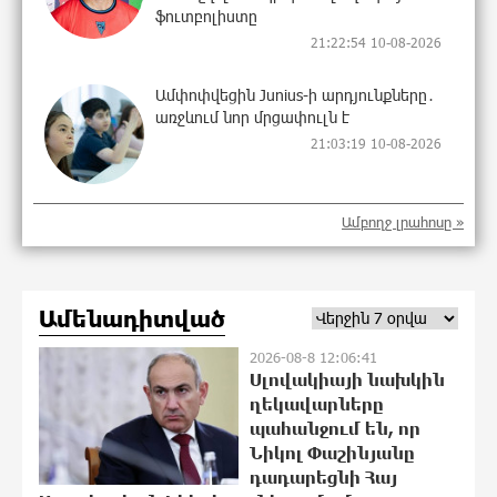
ֆուտբոլիստը
21:22:54 10-08-2026
Ամփոփվեցին Junius-ի արդյունքները․
առջևում նոր մրցափուլն է
21:03:19 10-08-2026
Ամբողջ լրահոսը »
Նավթի գները աճել են
21:03:15 10-08-2026
Ամենադիտված
2026-08-8 12:06:41
Ադրբեջանում երկրաշարժ է գրանցվել
Սլովակիայի նախկին
20:44:42 10-08-2026
ղեկավարները
պահանջում են, որ
Նիկոլ Փաշինյանը
դադարեցնի Հայ
Անձրև, ամպրոպ, քամու ուժգնացում.