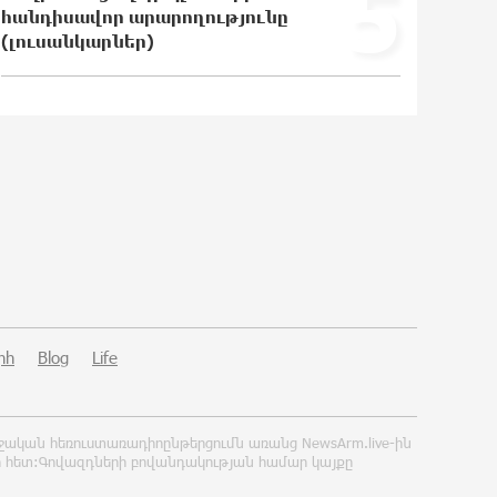
5
հանդիսավոր արարողությունը
Իսրայելի ՊԲ-ն հարձակվել է
(լուսանկարներ)
Լիբանանում «Հըզբոլլահ»-ի
հրամանատարական կետերի և
պահեստների վրա
18:49:45 6-08-2026
«Ռեալ Մադրիդ»-ն ու «ՌԲ
Լայպցիգը» համաձայնության են
եկել Յան Դիոմանդեի տրանսֆերի
վերաբերյալ
18:30:50 6-08-2026
Այսօրվա կառավարությունը
ուսանողներին առաջարկում է
րհ
Blog
Life
պահանջարկ չունեցող
մասնագիտություններ. Ատոմ
Մխիթարյան
ղջական հեռուստառադիոընթերցումն առանց NewsArm.live-ին
18:19:46 6-08-2026
ի հետ:Գովազդների բովանդակության համար կայքը