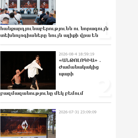
21:11:27 6-08-2026
1
ՆԳՆ-ն՝ աղբակույտի տակ մնացած
քաղաքացու մահվան մասին
հանքարդյունաբերությունն ու նորագույն
20:44:49 6-08-2026
տեխնոլոգիաները նույն ալիքի վրա են
2026-08-4 18:59:19
«Համահայկական ճակատ»
«ԱՆԹՈԼՈԳԻԱ» ․
շարժումը զորակցություն է
Ժամանակակից
հայտնում Ամենայն Հայոց
Կաթողիկոսին
պարի
2
20:43:42 6-08-2026
բազմազանությունը մեկ բեմում
Ավտովթար՝ Կոտայքի մարզում.
Զովունի-Եղվարդ ճանապարհին
բախվել են «Alfa Romeo»-ն
2026-07-31 23:09:09
և «Opel»-ը. կա վիրավոր
20:26:38 6-08-2026
Արժևորվում է Շիրակի երգիծական