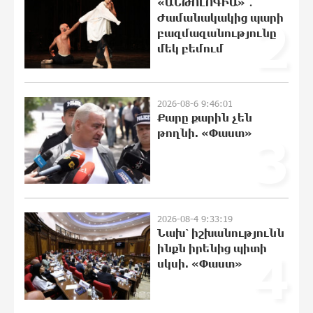
«ԱՆԹՈԼՈԳԻԱ» ․
22:43:21 8-08-2026
Ժամանակակից պարի
2
բազմազանությունը
մեկ բեմում
Հայհիդրոմետի տնօրենը գրել է
22:25:11 8-08-2026
2026-08-6 9:46:01
Քարը քարին չեն
թողնի. «Փաստ»
3
Արտակարգ դեպք՝ Երևանում․ կոտրել
են «Հույս բոլոր մարդկանց»
հիմնադրամի շենքի պատուհաններն
ու դռները
22:07:09 8-08-2026
2026-08-4 9:33:19
Նախ՝ իշխանությունն
Ալիևն ու Թրամփը հեռախոսազրույց
ինքն իրենից պիտի
4
են ունեցել
սկսի. «Փաստ»
21:48:41 8-08-2026