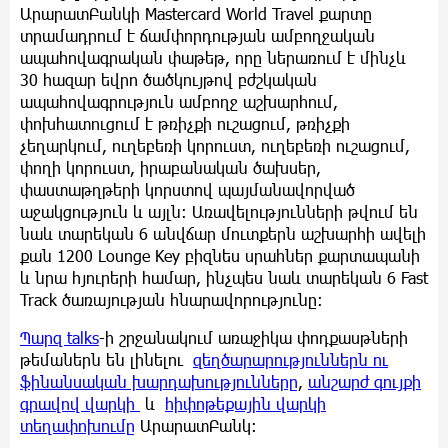
ԱրարատԲանկի Mastercard World Travel քարտը
տրամադրում է ճամփորդության ամբողջական
ապահովագրական փաթեթ, որը ներառում է մինչև
30 հազար եվրո ծածկույթով բժշկական
ապահովագրություն ամբողջ աշխարհում,
փոխհատուցում է թռիչքի ուշացում, թռիչքի
չեղարկում, ուղեբեռի կորուստ, ուղեբեռի ուշացում,
փողի կորուստ, իրաբանական ծախսեր,
փաստաթղթերի կորստով պայմանավորված
աջակցություն և այլն։ Առավելությունների թվում են
նաև տարեկան 6 անվճար մուտքերն աշխարհի ավելի
քան 1200 Lounge Key բիզնես սրահներ քարտապանի
և նրա հյուրերի համար, ինչպես նաև տարեկան 6 Fast
Track ծառայության հնարավորությունը։
Պարզ
talks
-ի շրջանակում առաջիկա փոդքասթների
թեմաներն են լինելու
զեղծարարություններն ու
ֆինանսական խարդախությունները
,
անշարժ գույքի
գրավով վարկի
և
հիփոթեքային վարկի
տեղափոխումը
ԱրարատԲանկ։