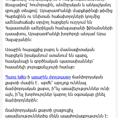
ձևաչափով՝ հումորային, անմիջական և անկաշկանդ
զրույցի տեսքով։ ԱրարատԲանկի մարքեթինգի թիմից
Գարեգինն ու Անիտան հաճախորդների կողմից
ամենահաճախ տրվող հարցերն ուղղում են
Հայաստանի ամերիկյան համալսարանի ֆինանսների
դասախոս, ԱրարատԲանկի խորհրդի անդամ Արա
Չալաբյանին։
Առաջին հայացքից բարդ և մասնագիտական
հարցերն իրականում ստանում են պարզ,
հասկանալի և գործնական պատասխաններ՝
հասանելի յուրաքանչյուրի համար։
Պարզ
talks
-ի
առաջին փոդքասթը
ճամփորդական
քարտի մասին է․ արժե՞ արդյոք ունենալ
ճամփորդական քարտ, ի՞նչ առավելություններ ունի
այն, ի՞նչ խորհուրդներ կարող են օգտակար լինել
ճամփորդներին։
Ճամփորդական քարտի լրացուցիչ
առավելություններից մեկն ապահովագրությունն է։