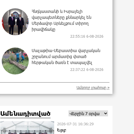
Հնդկաստանի և Իսրայելի
վարչապետները քննարկել են
Մերձավոր Արևելքում տիրող
իրավիճակը
22:55:16 6-08-2026
Մալաթիա-Սեբաստիա վարչական
շրջանում արմատից փտած
հերթական ծառն է տապալվել
22:37:22 6-08-2026
Իրանը և Օմանը պլանավորում են
Ամբողջ լրահոսը »
փոխել Հորմուզի նեղուցի
նավագնացության կառուցվածքը
22:19:14 6-08-2026
Ամենադիտված
8-ամյա Մոնթե Մուրադյանն ու
2026-07-31 16:36:29
Սյունե Քոսակյանը հաղթահարել
Երբ