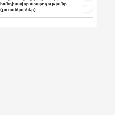
5
հանդիսավոր արարողությունը
(լուսանկարներ)
Վրաստանում պետական ​​
պաշտոնյային կաշառելու փորձի
համար քաղաքացի է ձերբակալվել
19:42:39 6-08-2026
ՌԴ-ն պատրաստ է շարունակել
Հայաստանի երկաթուղիների
կոնցեսիոն կառավարումը.
Օվերչուկ
19:25:15 6-08-2026
Հայաստանի բնակչության թիվը
շուրջ 7 հազարով ավելացել է
19:07:40 6-08-2026
Իսրայելի ՊԲ-ն հարձակվել է
Լիբանանում «Հըզբոլլահ»-ի