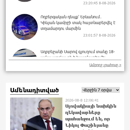
23:20:45 8-08-2026
Ողբերգական դեպք՝ Երևանում․
Կիևյան կամրջի տակ հայտնաբերվել է
տղամարդու մարմին
23:01:57 8-08-2026
Ադրբեջանի Սարով գյուղում տանը 18-
ամյա աղջկա դի է հայտնաբերվել
22:43:21 8-08-2026
Ամբողջ լրահոսը »
Հայհիդրոմետի տնօրենը գրել է
Ամենադիտված
22:25:11 8-08-2026
2026-08-8 12:06:41
Սլովակիայի նախկին
ղեկավարները
պահանջում են, որ
Արտակարգ դեպք՝ Երևանում․ կոտրել
Նիկոլ Փաշինյանը
են «Հույս բոլոր մարդկանց»