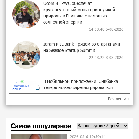
Ucom и FPWC обеспечат
круглосуточный мониторинг дикой
природы в Гнишике с помощью
солнечной энергии
14:53:48 5-08-2026
Idram и IDBank - рядом со стартапами
на Seaside Startup Summit
22:43:22 3-08-2026
В мобильном приложении Юнибанка
теперь можно зарегистрироваться
также с помощью imID
Вся лента »
10:13:18 3-08-2026
«Бесплатные бонусы в играх»: IDBank
Самое популярное
предупреждает о кибератаках на
школьников
2026-08-6 19:59:14
21:09:53 31-07-2026