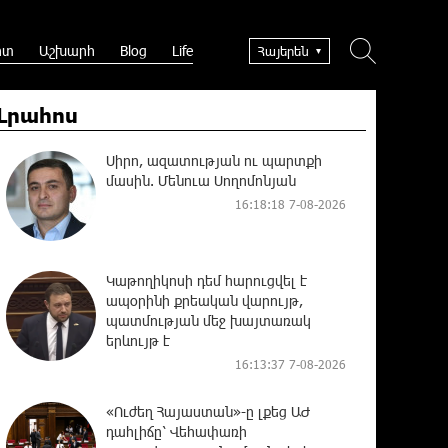
րտ
Աշխարհ
Blog
Life
Հայերեն
Լրահոս
Սիրո, ազատության ու պարտքի
մասին. Մենուա Սողոմոնյան
16:18:18 7-08-2026
Կաթողիկոսի դեմ հարուցվել է
ապօրինի քրեական վարույթ,
պատմության մեջ խայտառակ
երևույթ է
16:13:37 7-08-2026
«Ուժեղ Հայաստան»-ը լքեց ԱԺ
դահլիճը՝ Վեհափառի