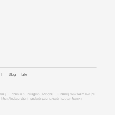
Վինիսիուսը նոր պայմանագիր է
կնքել «Ռեալի» հետ․
պաշտոնական
23:50:00 6-08-2026
Սպասվում է քամու ուժգնացում,
ամպրոպ․ եղանակը՝ օգոստոսի 7-
ից 11-ին
23:32:35 6-08-2026
Խոշոր հրդեհ՝ Երևանի Սիլիկյան
թաղամասի հարևանությամբ
գտնվող աղբավայրում. կրակն ու
րհ
Blog
Life
ծուխը տեսանելի են մի քանի
կիլոմետրից
23:14:18 6-08-2026
ղջական հեռուստառադիոընթերցումն առանց NewsArm.live-ին
ի հետ:Գովազդների բովանդակության համար կայքը
Հնդկաստանի և Իսրայելի
վարչապետները քննարկել են
Մերձավոր Արևելքում տիրող