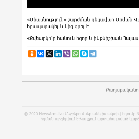
«Միասնություն» շարժման ղեկավար Արման Վար
հրապարակել և կից գրել է․
«Քվեարկի՛ր հանուն հզոր և ինքնիշխան Հայա
Քաղաքականու
© 2020 NewsArm.live Մեջբերումներ անելիս ակտիվ հղում
հղման արգելվում է:Կայքում արտահայտված կարծ