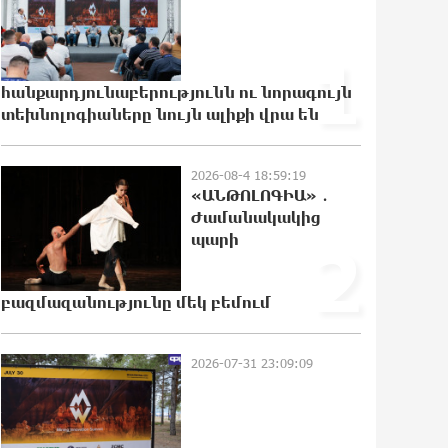
Բարձր տեխնոլոգիաները
զարգանում են
1
հանքարդյունաբերության
շնորհիվ․ ԶՊՄԿ
հանքարդյունաբերությունն ու նորագույն
տեխնոլոգիաները նույն ալիքի վրա են
11:40:28 7-08-2026
Ucom-ի աջակցությամբ
2026-08-4 18:59:19
ներկայացվեց «Մտապահիր
«ԱՆԹՈԼՈԳԻԱ» ․
կենդանիներին» կրթական խաղը
Ժամանակակից
11:19:23 7-08-2026
պարի
2
Այսօր ժամը 15:00 ից «Ուժեղ
բազմազանությունը մեկ բեմում
Հայաստան»-ի պատգամավորները
կլքեն ԱԺ-ն և կշարժվեն դեպի
Էջմիածին. Նարեկ Կարապետյան
2026-07-31 23:09:09
11:13:29 7-08-2026
Այսօր ամոթի օր է, այսօր
Էջմիածնում դատում են Ամենայն