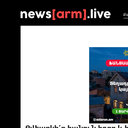
Ք
Քվեարկի՛ր հանուն հզոր և