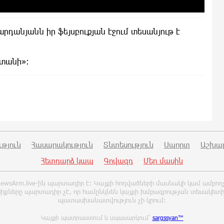
դանյանն իր ֆեյսբուքյան էջում տեսանյութ է
ստանի»։
թյուն
Հասարակություն
Տնտեսություն
Սպորտ
Աշխա
Հետդարձ կապ
Գովազդ
Մեր մասին
ը NewsArm.live-ին պարտադիր է: Կայքի հոդվածների մասնակի կամ ամբո
իքները պարտադիր չէ, որ համընկնեն կայքի խմբագրության տեսակետ
պատասխանատվություն չի կրում:
Կայքի պատրաստում և սպասարկում՝
sargssyan™