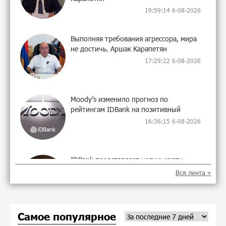
19:59:14 6-08-2026
Выполняя требования агрессора, мира
не достичь. Аршак Карапетян
17:29:22 6-08-2026
Moody’s изменило прогноз по
рейтингам IDBank на позитивный
16:36:15 6-08-2026
IDBank представляет новую карту
Mastercard World с преимуществами для
Вся лента »
путешествий и специальной акцией
17:21:01 5-08-2026
Самое популярное
Ucom и FPWC обеспечат