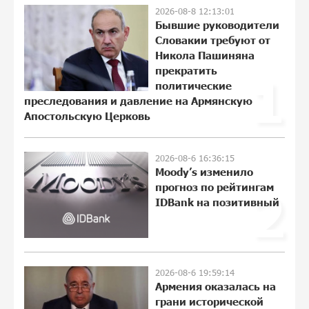
круглосуточный мониторинг дикой
2026-08-8 12:13:01
природы в Гнишике с помощью
Бывшие руководители
солнечной энергии
Словакии требуют от
14:53:48 5-08-2026
Никола Пашиняна
прекратить
1
Idram и IDBank - рядом со стартапами
политические
на Seaside Startup Summit
преследования и давление на Армянскую
22:43:22 3-08-2026
Апостольскую Церковь
2026-08-6 16:36:15
В мобильном приложении Юнибанка
Moody’s изменило
теперь можно зарегистрироваться
прогноз по рейтингам
2
также с помощью imID
IDBank на позитивный
10:13:18 3-08-2026
«Бесплатные бонусы в играх»: IDBank
предупреждает о кибератаках на
2026-08-6 19:59:14
школьников
Армения оказалась на
21:09:53 31-07-2026
грани исторической