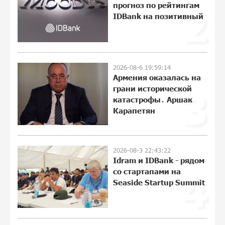
прогноз по рейтингам
2
также с помощью imID
IDBank на позитивный
10:13:18 3-08-2026
«Бесплатные бонусы в играх»: IDBank
предупреждает о кибератаках на
2026-08-6 19:59:14
школьников
Армения оказалась на
21:09:53 31-07-2026
грани исторической
3
катастрофы․ Аршак
ЕАЭС со временем будет расширяться.
Карапетян
Когда-нибудь это поймёт и рядовой
армянин, но будет уже поздно
11:21:27 31-07-2026
2026-08-3 22:43:22
Idram и IDBank - рядом
Если Израиль использует тему
со стартапами на
4
Геноцида армян против Эрдогана, то
Seaside Startup Summit
что для него значит сам Геноцид?
11:04:55 31-07-2026