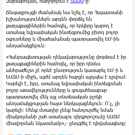
Զախարովան, հաղորդում է
ՏԱՍՍ
-ը:
Ճեպազրույցի ժամանակ նա նշել է, որ Հայաստանի
իշխանություններն արդեն փորձել են
քաղաքացիներին համոզել, որ երկիրը կարող է
ստանալ եվրասիական ինտեգրումից բխող բոլոր
օգուտները և միաժամանակ պատրաստվել ԵՄ-ին
անդամակցելուն։
«Հանրապետության ղեկավարությունը փորձում է իր
քաղաքացիներին համոզել, որ իբր դեռևս
անհրաժեշտ չէ որևէ ընտրություն կատարել ԵՄ-ի և
ԵԱՏՄ-ի միջև, այժմ արդեն հարցն այդպես է դրվում։
Կարելի է, իբր, ստանալ եվրասիական ինտեգրման
բոլոր առավելությունները և զուգահեռաբար
պատրաստվել մեկ այլ տնտեսական բլոկի
անդամակցության հայտ ներկայացնելուն։ Ո՛չ, չի
կարելի։ Մենք մտադիր չենք հանդուրժել նման
միակողմանի շահ ստանալու դիրքորոշումը ԵԱՏՄ
միավորման նկատմամբ»,- ընդգծել է դիվանագետը։