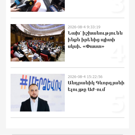
3
են ունեցել
21:48:41 8-08-2026
2026-08-4 9:33:19
Նախ՝ իշխանությունն
«Ինտեր»-ը հաղթեց «Յուվենտուս»-ին
ինքն իրենից պիտի
4
21:29:45 8-08-2026
սկսի. «Փաստ»
Քրեական վարույթի շրջանակում
2026-08-4 15:22:56
անձի անձնական և ընտանեկան
Անդրանիկ Գևորգյանի
կյանքին առնչվող տվյալների
ելույթը ԱԺ-ում
5
անհարկի հրապարակումն
անթույլատրելի է. ՄԻՊ
21:10:46 8-08-2026
Զելենսկին ու Վուչիչը քննարկել են
համագործակցությունն ընդլայնելու
հնարավորությունները