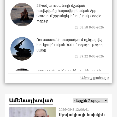
23-ամյա ուսանողի մշակած
հավելվածը հարավկորեական App
Store-ում շրջանցել է նույնիսկ Google
Maps-ը
23:58:58 8-08-2026
Ռուսաստանի տարածքում ոչնչացվել
է ուկրաինական 360 անօդաչու թռչող
սարք
23:39:22 8-08-2026
Օգոստոսի 10-ին, 11-ին, 12-ին, 13-ին,
14-ին, 17-ին, 18-ին և 20-ին
Ամբողջ լրահոսը »
հարյուրավոր հասցեներում լույս չի
լինելու
23:20:45 8-08-2026
Ամենադիտված
Ողբերգական դեպք՝ Երևանում․
2026-08-8 12:06:41
Կիևյան կամրջի տակ հայտնաբերվել է
Սլովակիայի նախկին
տղամարդու մարմին